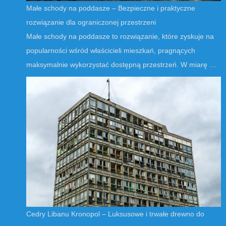
Małe schody na poddasze – Bezpieczne i praktyczne
rozwiązanie dla ograniczonej przestrzeni
Małe schody na poddasze to rozwiązanie, które zyskuje na
popularności wśród właścicieli mieszkań, pragnących
maksymalnie wykorzystać dostępną przestrzeń. W miarę …
Cedry Libanu Kronopol – Luksusowe i trwałe drewno do