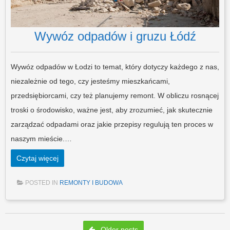
Wywóz odpadów i gruzu Łódź
Wywóz odpadów w Łodzi to temat, który dotyczy każdego z nas,
niezależnie od tego, czy jesteśmy mieszkańcami,
przedsiębiorcami, czy też planujemy remont. W obliczu rosnącej
troski o środowisko, ważne jest, aby zrozumieć, jak skutecznie
zarządzać odpadami oraz jakie przepisy regulują ten proces w
naszym mieście.…
Czytaj więcej
POSTED IN
REMONTY I BUDOWA
Post navigation
Older posts