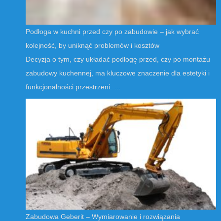
Podłoga w kuchni przed czy po zabudowie – jak wybrać
kolejność, by uniknąć problemów i kosztów
Decyzja o tym, czy układać podłogę przed, czy po montażu
zabudowy kuchennej, ma kluczowe znaczenie dla estetyki i
funkcjonalności przestrzeni. …
Zabudowa Geberit – Wymiarowanie i rozwiązania