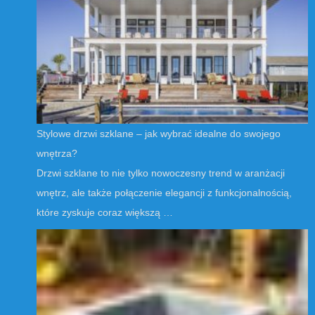
Stylowe drzwi szklane – jak wybrać idealne do swojego
wnętrza?
Drzwi szklane to nie tylko nowoczesny trend w aranżacji
wnętrz, ale także połączenie elegancji z funkcjonalnością,
które zyskuje coraz większą …