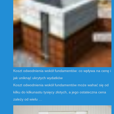
Koszt odwodnienia wokół fundamentów: co wpływa na cenę i
jak uniknąć ukrytych wydatków
Koszt odwodnienia wokół fundamentów może wahać się od
kilku do kilkunastu tysięcy złotych, a jego ostateczna cena
zależy od wielu …