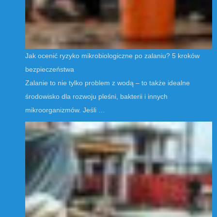
Jak ocenić ryzyko mikrobiologiczne po zalaniu? 5 kroków
bezpieczeństwa
Zalanie to nie tylko problem z wodą – to także idealne
środowisko dla rozwoju pleśni, bakterii i innych
mikroorganizmów. Jeśli …