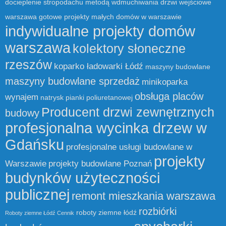
docieplenie stropodachu metodą wdmuchiwania
drzwi wejściowe
warszawa
gotowe projekty małych domów w warszawie
indywidualne projekty domów
warszawa
kolektory słoneczne
rzeszów
koparko ładowarki Łódź
maszyny budowlane
maszyny budowlane sprzedaż
minikoparka
obsługa placów
wynajem
natrysk pianki poliuretanowej
Producent drzwi zewnętrznych
budowy
profesjonalna wycinka drzew w
Gdańsku
profesjonalne usługi budowlane w
projekty
Warszawie
projekty budowlane Poznań
budynków użyteczności
publicznej
remont mieszkania warszawa
rozbiórki
roboty ziemne łódź
Roboty ziemne Łódź Cennik