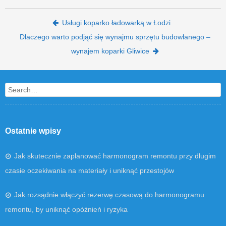
Post navigation
Usługi koparko ładowarką w Łodzi
Dlaczego warto podjąć się wynajmu sprzętu budowlanego –
wynajem koparki Gliwice
Search
Ostatnie wpisy
Jak skutecznie zaplanować harmonogram remontu przy długim
czasie oczekiwania na materiały i uniknąć przestojów
Jak rozsądnie włączyć rezerwę czasową do harmonogramu
remontu, by uniknąć opóźnień i ryzyka