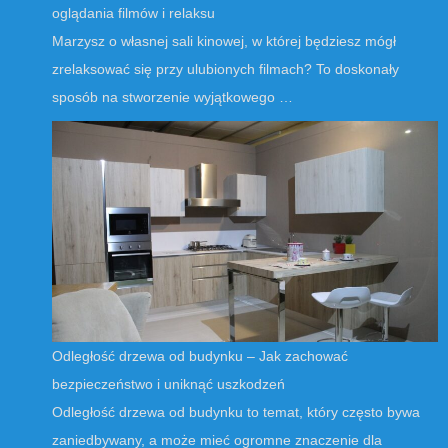
oglądania filmów i relaksu
Marzysz o własnej sali kinowej, w której będziesz mógł
zrelaksować się przy ulubionych filmach? To doskonały
sposób na stworzenie wyjątkowego …
Odległość drzewa od budynku – Jak zachować
bezpieczeństwo i uniknąć uszkodzeń
Odległość drzewa od budynku to temat, który często bywa
zaniedbywany, a może mieć ogromne znaczenie dla