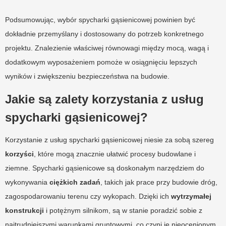
Podsumowując, wybór spycharki gąsienicowej powinien być
dokładnie przemyślany i dostosowany do potrzeb konkretnego
projektu. Znalezienie właściwej równowagi między mocą, wagą i
dodatkowym wyposażeniem pomoże w osiągnięciu lepszych
wyników i zwiększeniu bezpieczeństwa na budowie.
Jakie są zalety korzystania z usług
spycharki gąsienicowej?
Korzystanie z usług spycharki gąsienicowej niesie za sobą szereg
korzyści
, które mogą znacznie ułatwić procesy budowlane i
ziemne. Spycharki gąsienicowe są doskonałym narzędziem do
wykonywania
ciężkich zadań
, takich jak prace przy budowie dróg,
zagospodarowaniu terenu czy wykopach. Dzięki ich
wytrzymałej
konstrukcji
i potężnym silnikom, są w stanie poradzić sobie z
najtrudniejszymi warunkami gruntowymi, co czyni je nieocenionym