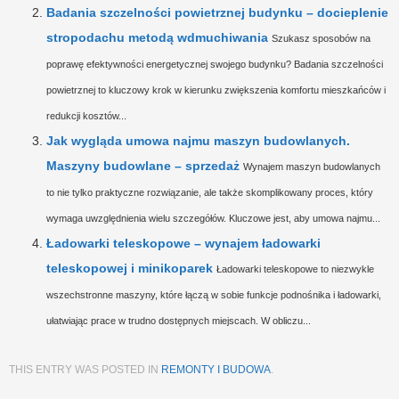
Badania szczelności powietrznej budynku – docieplenie
stropodachu metodą wdmuchiwania
Szukasz sposobów na
poprawę efektywności energetycznej swojego budynku? Badania szczelności
powietrznej to kluczowy krok w kierunku zwiększenia komfortu mieszkańców i
redukcji kosztów...
Jak wygląda umowa najmu maszyn budowlanych.
Maszyny budowlane – sprzedaż
Wynajem maszyn budowlanych
to nie tylko praktyczne rozwiązanie, ale także skomplikowany proces, który
wymaga uwzględnienia wielu szczegółów. Kluczowe jest, aby umowa najmu...
Ładowarki teleskopowe – wynajem ładowarki
teleskopowej i minikoparek
Ładowarki teleskopowe to niezwykle
wszechstronne maszyny, które łączą w sobie funkcje podnośnika i ładowarki,
ułatwiając prace w trudno dostępnych miejscach. W obliczu...
THIS ENTRY WAS POSTED IN
REMONTY I BUDOWA
.