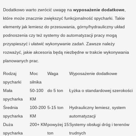
Dodatkowo warto zwrócić uwagę na
wyposażenie dodatkowe
,
które może znacznie zwiększyć funkcjonalność spycharki. Takie
elementy jak lemiesz do przesuwania, górny/hydrauliczny układ
podnoszenia czy też systemy do automatyzacji pracy mogą
przyspieszyć i ułatwić wykonywanie zadań. Zawsze należy
rozważyć, jakie akcesoria będą niezbędne w trakcie wykonywania
planowanych prac.
Rodzaj
Moc
Waga
Wyposażenie dodatkowe
spycharki
silnika
Mała
50-100
do 5 ton
Łyżka o standardowej szerokości
spycharka
KM
Średnia
100-200
5-15 ton
Hydrauliczny lemiesz, system
spycharka
KM
automatyzacji
Duża
200+ KM
powyżej 15
Systemy obsługi dróg i terenów
spycharka
ton
trudnych