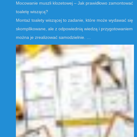
Mocowanie muszli klozetowej – Jak prawidłowo zamontować
toaletę wiszącą?
Montaż toalety wiszącej to zadanie, które może wydawać się
skomplikowane, ale z odpowiednią wiedzą i przygotowaniem
można je zrealizować samodzielnie. …