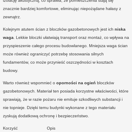
izolację akustyczną, co sprawia, że pomieszczenia stają się
znacznie bardziej komfortowe, eliminując niepożądane hałasy z
zewnątrz.
Kolejnym atutem ścian z bloczków gazobetonowych jest ich
niska
waga
. Lekkie bloczki ułatwiają transport oraz montaż, co wpływa na
przyspieszenie całego procesu budowlanego. Mniejsza waga ścian
może również ograniczyć potrzebę stosowania silnych
fundamentów, co może przynieść oszczędności w kosztach
budowy.
Warto również wspomnieć o
oporności na ogień
bloczków
gazobetonowych. Materiał ten posiada korzystne właściwości, które
sprawiają, że w razie pożaru nie emituje szkodliwych substancji i
nie topnieje. Dzięki temu budynki wykonane z tego materiału
zyskują dodatkową ochronę i bezpieczeństwo.
Korzyść
Opis