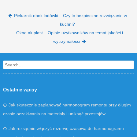
Post navigation
Piekarnik obok lodówki – Czy to bezpieczne rozwiązanie w
kuchni?
Okna aluplast – Opinie użytkowników na temat jakości i
wytrzymałości
Search
Ostatnie wpisy
Jak skutecznie zaplanować harmonogram remontu przy długim
czasie oczekiwania na materiały i uniknąć przestojów
Jak rozsądnie włączyć rezerwę czasową do harmonogramu