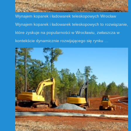
Wynajem koparek i ładowarek teleskopowych Wrocław
Wynajem koparek i ładowarek teleskopowych to rozwiązanie,
które zyskuje na popularności w Wrocławiu, zwłaszcza w
kontekście dynamicznie rozwijającego się rynku …