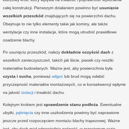
całej konstrukcji. Pierwszym działaniem powinno być
usunięcie
wszelkich przeszkód
znajdujących się na powierzchni dachu.
Obejmuje to nie tylko elementy takie jak kominy, ale także
wentylacje czy inne instalacje, które mogą utrudnić prawidłowe
osadzenie blachy.
Po usunięciu przeszkód, należy
dokładnie oczyścić dach
z
wszelkich zanieczyszczeń, takich jak liście, piasek czy resztki
materiałów budowlanych. Ważne jest, aby powierzchnia była
czysta i sucha
, ponieważ
wilgoć
lub brud mogą osłabić
przyczepność materiałów montażowych, co w konsekwencji wpłynie
na jakość
izolacji
i trwałość dachu.
Kolejnym krokiem jest
sprawdzenie stanu podłoża
. Ewentualne
ubytki,
pęknięcia
czy inne uszkodzenia powinny być naprawione
jeszcze przed rozpoczęciem montażu blachy trapezowej. Ważne
jest, aby dach miał odpowiednią nośność, w przeciwnym razie