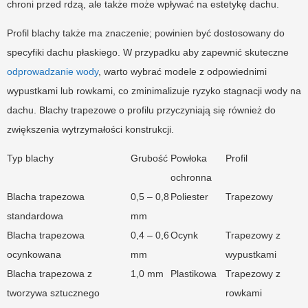
chroni przed rdzą, ale także może wpływać na estetykę dachu.
Profil blachy także ma znaczenie; powinien być dostosowany do
specyfiki dachu płaskiego. W przypadku aby zapewnić skuteczne
odprowadzanie wody
, warto wybrać modele z odpowiednimi
wypustkami lub rowkami, co zminimalizuje ryzyko stagnacji wody na
dachu. Blachy trapezowe o profilu przyczyniają się również do
zwiększenia wytrzymałości konstrukcji.
Typ blachy
Grubość
Powłoka
Profil
ochronna
Blacha trapezowa
0,5 – 0,8
Poliester
Trapezowy
standardowa
mm
Blacha trapezowa
0,4 – 0,6
Ocynk
Trapezowy z
ocynkowana
mm
wypustkami
Blacha trapezowa z
1,0 mm
Plastikowa
Trapezowy z
tworzywa sztucznego
rowkami