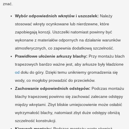
znać.
Wybór odpowiednich wkrętów i uszczelek:
Należy
stosować wkręty ocynkowane lub nierdzewne, które
zapobiegają korozji. Uszczelki natomiast powinny być
wykonane z materiałów odpornych na działanie warunków
atmosferycznych, co zapewnia dodatkową szczelność.
Prawidłowe ułożenie arkuszy blachy:
Przy montażu blach
trapezowych bardzo ważne jest, aby arkusze były kładzione
od
dołu do góry. Dzięki temu unikniemy gromadzenia się
wody, co mogłoby prowadzić do przecieków.
Zachowanie odpowiednich odstępów:
Podczas montażu
blachy trapezowej powinno się zachować zalecane odstępy
między wkrętami. Zbyt bliskie umiejscowienie może osłabić
wytrzymałość blachy, natomiast zbyt duże odstępy obniżą
szczelność konstrukcji.
Kierunek montażu:
Podczas montażu warto również