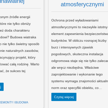
dnawialnej
atmosferycznymi
snym źródle energii
Ochrona przed wyładowaniami
tóre nie tylko obniży
atmosferycznymi to niezwykle istotny
 też doda charakteru
element zapewnienia bezpieczeństw
dowi? Budowa wiatraka
budynków. W obliczu rosnącej liczby
 nie tylko świetny sposób
burz i intensywnych zjawisk
nie naturalnych zasobów,
pogodowych, skuteczna instalacja
scynujący projekt, który
odgromowa staje się nie tylko zaleca
ować całą rodzinę. Warto
ale wręcz niezbędna. Właściwe
ać, że sukces tej
zaprojektowanie i wykonanie tego
systemu wymaga znajomości aktual
j
norm oraz specyfiki obiektu, co…
Czytaj więcej
REMONTY I BUDOWA