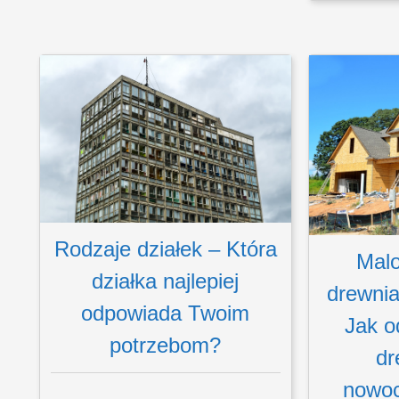
Rodzaje działek – Która
Malo
działka najlepiej
drewnia
odpowiada Twoim
Jak o
potrzebom?
dr
nowoc