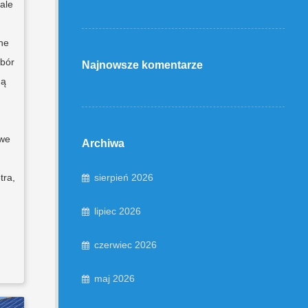
ale
zne
obór
Najnowsze komentarze
gą
owe
Archiwa
sierpień 2026
tra,
lipiec 2026
czerwiec 2026
maj 2026