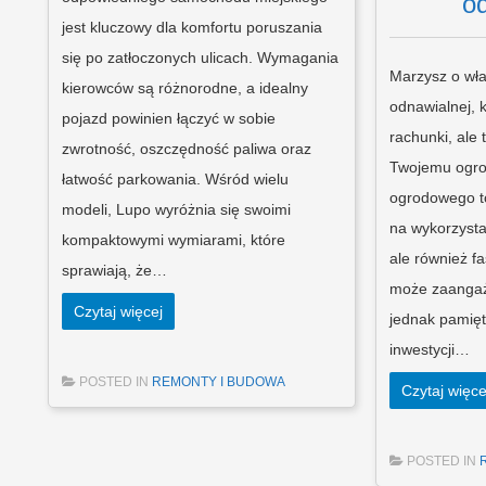
o
jest kluczowy dla komfortu poruszania
się po zatłoczonych ulicach. Wymagania
Marzysz o wła
kierowców są różnorodne, a idealny
odnawialnej, k
pojazd powinien łączyć w sobie
rachunki, ale
zwrotność, oszczędność paliwa oraz
Twojemu ogro
łatwość parkowania. Wśród wielu
ogrodowego to
modeli, Lupo wyróżnia się swoimi
na wykorzysta
kompaktowymi wymiarami, które
ale również fa
sprawiają, że…
może zaangaż
Czytaj więcej
jednak pamięt
inwestycji…
POSTED IN
REMONTY I BUDOWA
Czytaj więce
POSTED IN