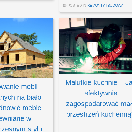
POSTED IN
REMONTY I BUDOWA
Malutkie kuchnie – J
wanie mebli
efektywnie
nych na biało –
zagospodarować mał
dnowić meble
przestrzeń kuchenną
ewniane w
zesnym stylu