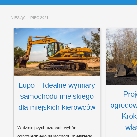
MIESIĄC:
LIPIEC 2021
Lupo – Idealne wymiary
Proj
samochodu miejskiego
ogrodow
dla miejskich kierowców
Krok
wła
W dzisiejszych czasach wybór
odpowiedniego samochodu miejskiego