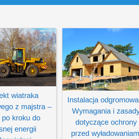
ekt wiatraka
Instalacja odgromowa
ego z majstra –
Wymagania i zasad
 po kroku do
dotyczące ochrony
snej energii
przed wyładowaniam