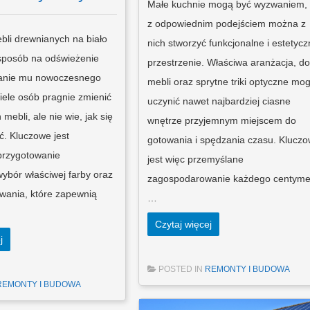
Małe kuchnie mogą być wyzwaniem, 
z odpowiednim podejściem można z
li drewnianych na biało
nich stworzyć funkcjonalne i estetyc
sposób na odświeżenie
przestrzenie. Właściwa aranżacja, d
danie mu nowoczesnego
mebli oraz sprytne triki optyczne mo
iele osób pragnie zmienić
uczynić nawet najbardziej ciasne
mebli, ale nie wie, jak się
wnętrze przyjemnym miejscem do
ć. Kluczowe jest
gotowania i spędzania czasu. Klucz
przygotowanie
jest więc przemyślane
wybór właściwej farby oraz
zagospodarowanie każdego centyme
wania, które zapewnią
…
Czytaj więcej
j
POSTED IN
REMONTY I BUDOWA
REMONTY I BUDOWA