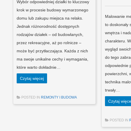
Wybór odpowiedniej działki to kluczowy
krok w procesie budowy wymarzonego
Malowanie meb
domu lub zakupu miejsca na relaks.
to doskonały 
Jednak różnorodność dostępnych
wnętrza i na
rodzajów działek – od budowlanych,
charakteru. W
przez rekreacyjne, aż po rolnicze –
wygląd swoich 
może być przytłaczająca. Każda z nich
do tego zabra
ma swoje unikalne cechy i wymagania,
odpowiednie 
które warto dokładnie…
powierzchni, 
Czytaj więcej
technika malo
trwały…
POSTED IN
REMONTY I BUDOWA
Czytaj więce
POSTED IN