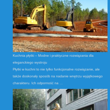
Kuchnia płytki – Modne i praktyczne rozwiązania dla
eleganckiego wystroju
Płytki w kuchni to nie tylko funkcjonalne rozwiązanie, ale
także doskonały sposób na nadanie wnętrzu wyjątkowego
charakteru. Ich odporność na …