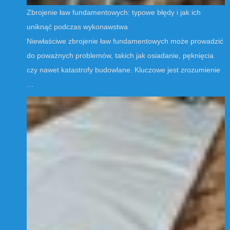
Zbrojenie ław fundamentowych: typowe błędy i jak ich
uniknąć podczas wykonawstwa
Niewłaściwe zbrojenie ław fundamentowych może prowadzić
do poważnych problemów, takich jak osiadanie, pęknięcia
czy nawet katastrofy budowlane. Kluczowe jest zrozumienie
…