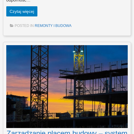
odporność…
Czytaj więcej
POSTED IN
REMONTY I BUDOWA
Zarządzanie placem budowy – system