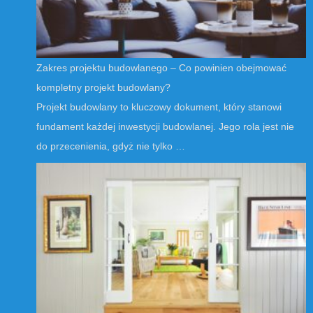
Zakres projektu budowlanego – Co powinien obejmować
kompletny projekt budowlany?
Projekt budowlany to kluczowy dokument, który stanowi
fundament każdej inwestycji budowlanej. Jego rola jest nie
do przecenienia, gdyż nie tylko …