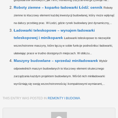
gospodarstw domowych, jak i firm, monitoring zużycia energii zyskuje na...
Roboty ziemne – koparko ładowarki Łódź: cennik
Roboty
ziemne to kluczowy element każdej inwestycji budowlanej, który może wpłynąć
na dalszy przebieg prac. W Łodzi, gdzie rynek budowlany jest dynamiczny,...
Ładowarki teleskopowe – wynajem ładowarki
teleskopowej i minikoparek
Ładowarki teleskopowe to niezwykle
wszechstronne maszyny, które łączą w sobie funkcje podnośnika i ładowarki,
ułatwiając prace w trudno dostępnych miejscach. W obliczu...
Maszyny budowlane – sprzedaż miniładowarek
Wybór
odpowiednich maszyn budowlanych to kluczowy element skutecznego
zarządzania każdym projektem budowlanym. Wśród nich miniładowarki
wyróżniają się swoją wszechstronnością i kompaktowymi wymiarami,...
THIS ENTRY WAS POSTED IN
REMONTY I BUDOWA
.