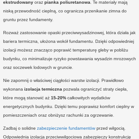
ekstrudowany
oraz
pianka poliuretanowa
. Te materiały mają
niską przewodność cieplną, co ogranicza przenikanie zimna do
gruntu przez fundamenty.
Rozważ zastosowanie opaski przeciwwysadzinowej, która działa jak
bariera termiczna, ułożona wokół fundamentu. Dzięki odpowiedniej
izolacji możesz znacząco poprawić temperaturę gleby w pobliżu
budynku, co minimalizuje ryzyko powstawania wysadzin mrozowych
oraz soczewek lodowych w gruncie.
Nie zapomnij o właściwej ciągłości warstw izolacji. Prawidłowo
wykonana
izolacja termiczna
pozwala ograniczyć straty ciepła,
które mogą stanowić aż
15-20%
całkowitych wydatków
energetycznych budynku. Dzięki temu poprawisz komfort cieplny w
pomieszczeniach oraz obniżysz rachunki za ogrzewanie.
Zadbaj o solidne
zabezpieczenie fundamentów
przed wilgocią.
Odpowiednia izolacja przeciwwilgociowa zabezpieczy konstrukcję