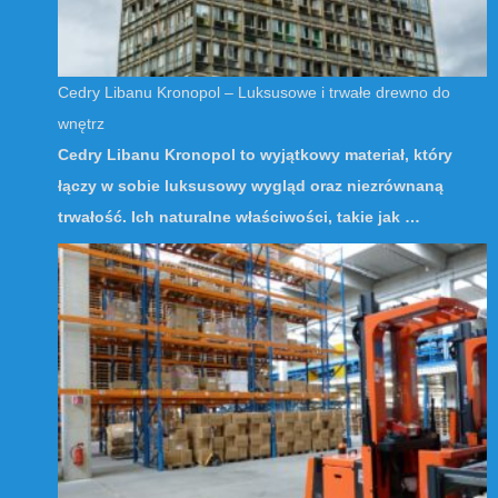
Cedry Libanu Kronopol – Luksusowe i trwałe drewno do
wnętrz
Cedry Libanu Kronopol to wyjątkowy materiał, który
łączy w sobie luksusowy wygląd oraz niezrównaną
trwałość. Ich naturalne właściwości, takie jak …