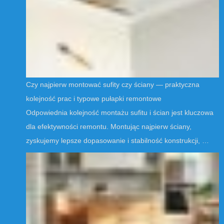
Czy najpierw montować sufity czy ściany — praktyczna
kolejność prac i typowe pułapki remontowe
Odpowiednia kolejność montażu sufitu i ścian jest kluczowa
dla efektywności remontu. Montując najpierw ściany,
zyskujemy lepsze dopasowanie i stabilność konstrukcji, …