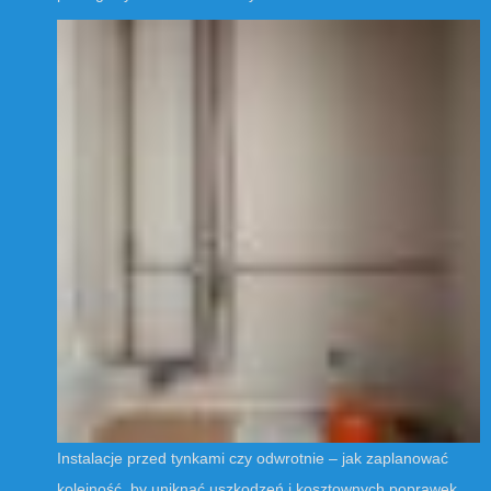
Instalacje przed tynkami czy odwrotnie – jak zaplanować
kolejność, by uniknąć uszkodzeń i kosztownych poprawek