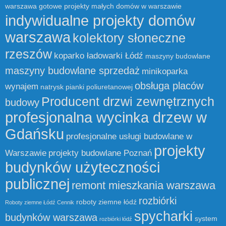
warszawa
gotowe projekty małych domów w warszawie
indywidualne projekty domów
warszawa
kolektory słoneczne
rzeszów
koparko ładowarki Łódź
maszyny budowlane
maszyny budowlane sprzedaż
minikoparka
obsługa placów
wynajem
natrysk pianki poliuretanowej
Producent drzwi zewnętrznych
budowy
profesjonalna wycinka drzew w
Gdańsku
profesjonalne usługi budowlane w
projekty
Warszawie
projekty budowlane Poznań
budynków użyteczności
publicznej
remont mieszkania warszawa
rozbiórki
roboty ziemne łódź
Roboty ziemne Łódź Cennik
spycharki
budynków warszawa
system
rozbiórki łódź