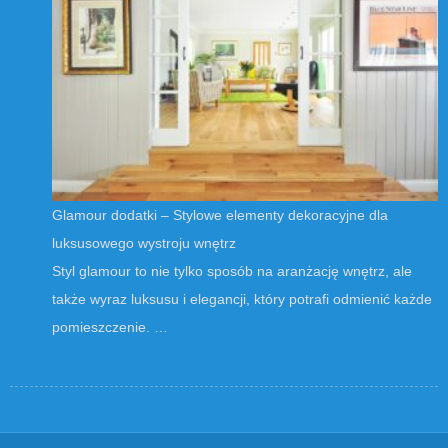
Glamour dodatki – Stylowe elementy dekoracyjne dla
luksusowego wystroju wnętrz
Styl glamour to nie tylko sposób na aranżację wnętrz, ale
także wyraz luksusu i elegancji, który potrafi odmienić każde
pomieszczenie. …