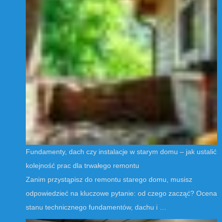
Fundamenty, dach czy instalacje w starym domu – jak ustalić
kolejność prac dla trwałego remontu
Zanim przystąpisz do remontu starego domu, musisz
odpowiedzieć na kluczowe pytanie: od czego zacząć? Ocena
stanu technicznego fundamentów, dachu i …