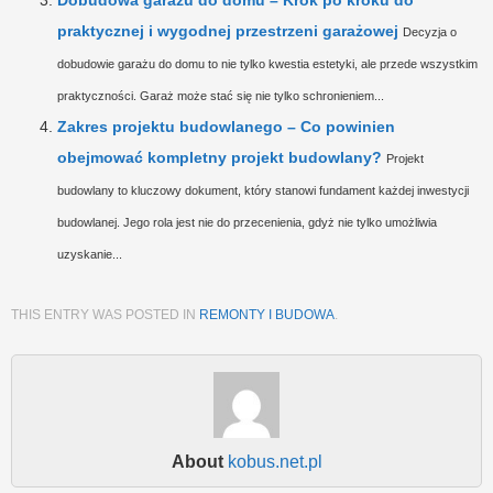
Dobudowa garażu do domu – Krok po kroku do
praktycznej i wygodnej przestrzeni garażowej
Decyzja o
dobudowie garażu do domu to nie tylko kwestia estetyki, ale przede wszystkim
praktyczności. Garaż może stać się nie tylko schronieniem...
Zakres projektu budowlanego – Co powinien
obejmować kompletny projekt budowlany?
Projekt
budowlany to kluczowy dokument, który stanowi fundament każdej inwestycji
budowlanej. Jego rola jest nie do przecenienia, gdyż nie tylko umożliwia
uzyskanie...
THIS ENTRY WAS POSTED IN
REMONTY I BUDOWA
.
About
kobus.net.pl