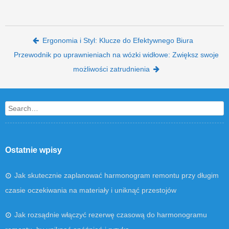
Post navigation
Ergonomia i Styl: Klucze do Efektywnego Biura
Przewodnik po uprawnieniach na wózki widłowe: Zwiększ swoje
możliwości zatrudnienia
Search
Ostatnie wpisy
Jak skutecznie zaplanować harmonogram remontu przy długim
czasie oczekiwania na materiały i uniknąć przestojów
Jak rozsądnie włączyć rezerwę czasową do harmonogramu