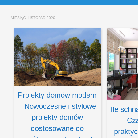
MIESIĄC:
LISTOPAD 2020
Projekty domów modern
– Nowoczesne i stylowe
Ile schn
projekty domów
– Cza
dostosowane do
prakty