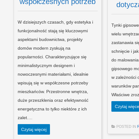
współczesnych potrzeb
dotycz
W dzisiejszych czasach, gdy estetyka i
Tynki gipsowe
funkcjonalność stają się kluczowymi
wielu wnętrza
aspektami budownictwa, projekty
zastanawia się
domów modern zyskują na
schnięcie i ja
popularności. Charakteryzujące się
do malowania.
minimalistycznym designem i
gipsowego mo
nowoczesnymi materiałami, idealnie
w zależności 
wpisują się w współczesne potrzeby
warunków pan
mieszkańców. Przestronne wnętrza,
Właściwe zro
duże przeszklenia oraz efektywność
Czytaj więce
energetyczna to tylko niektóre z ich
zalet.…
POSTED IN
Czytaj więcej