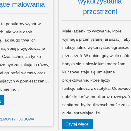
wykorzystania
ące malowania
przestrzeni
 to popularny wybór w
Małe łazienki to wyzwanie, które
ch, ale wiele osób
wymaga przemyślanej aranżacji, aby
, jak długo trwa ich
maksymalnie wykorzystać ograniczo
k najlepiej przygotować je
przestrzeń. W dobie, gdy wiele osób
 Czas schnięcia tynku
boryka się z niewielkimi metrażami,
że być zaskakująco różny,
kluczowe staje się umiejętne
od grubości warstwy oraz
projektowanie, które łączy
ujących w pomieszczeniu.
funkcjonalność z estetyką. Odpowied
zumienie…
dobór kolorów, mebli oraz rozwiązań
j
sanitarno-hydraulicznych może zdzia
cuda, sprawiając, że…
REMONTY I BUDOWA
Czytaj więcej