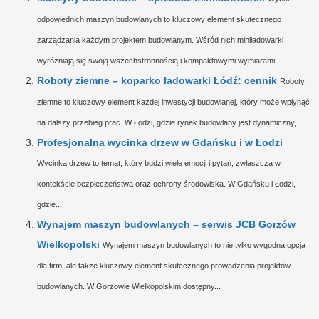
odpowiednich maszyn budowlanych to kluczowy element skutecznego
zarządzania każdym projektem budowlanym. Wśród nich miniładowarki
wyróżniają się swoją wszechstronnością i kompaktowymi wymiarami,...
Roboty ziemne – koparko ładowarki Łódź: cennik
Roboty
ziemne to kluczowy element każdej inwestycji budowlanej, który może wpłynąć
na dalszy przebieg prac. W Łodzi, gdzie rynek budowlany jest dynamiczny,...
Profesjonalna wycinka drzew w Gdańsku i w Łodzi
Wycinka drzew to temat, który budzi wiele emocji i pytań, zwłaszcza w
kontekście bezpieczeństwa oraz ochrony środowiska. W Gdańsku i Łodzi,
gdzie...
Wynajem maszyn budowlanych – serwis JCB Gorzów
Wielkopolski
Wynajem maszyn budowlanych to nie tylko wygodna opcja
dla firm, ale także kluczowy element skutecznego prowadzenia projektów
budowlanych. W Gorzowie Wielkopolskim dostępny...