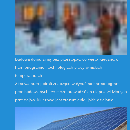
Budowa domu zimą bez przestojów: co warto wiedzieć o
harmonogramie i technologiach pracy w niskich
temperaturach
Zimowa aura potrafi znacząco wpłynąć na harmonogram
prac budowlanych, co może prowadzić do nieprzewidzianych
przestojów. Kluczowe jest zrozumienie, jakie działania …