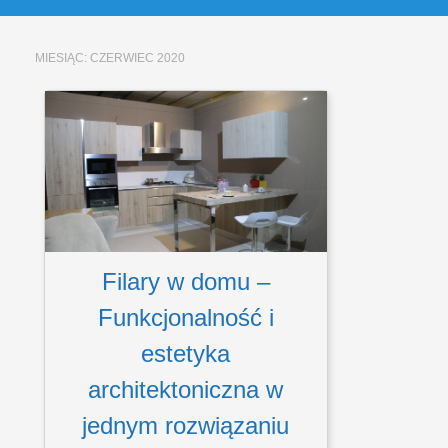
MIESIĄC:
CZERWIEC 2020
Filary w domu –
Funkcjonalność i
estetyka
architektoniczna w
jednym rozwiązaniu