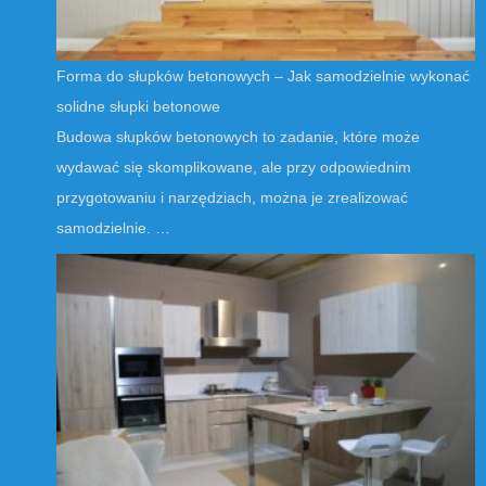
Forma do słupków betonowych – Jak samodzielnie wykonać
solidne słupki betonowe
Budowa słupków betonowych to zadanie, które może
wydawać się skomplikowane, ale przy odpowiednim
przygotowaniu i narzędziach, można je zrealizować
samodzielnie. …