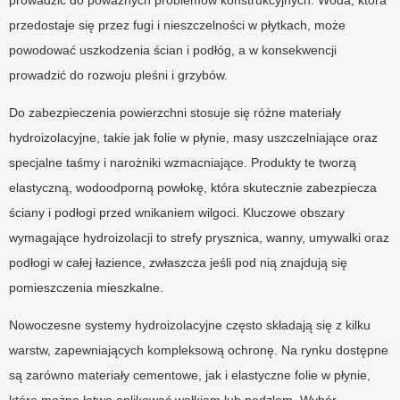
przedostaje się przez fugi i nieszczelności w płytkach, może
powodować uszkodzenia ścian i podłóg, a w konsekwencji
prowadzić do rozwoju pleśni i grzybów.
Do zabezpieczenia powierzchni stosuje się różne materiały
hydroizolacyjne, takie jak folie w płynie, masy uszczelniające oraz
specjalne taśmy i narożniki wzmacniające. Produkty te tworzą
elastyczną, wodoodporną powłokę, która skutecznie zabezpiecza
ściany i podłogi przed wnikaniem wilgoci. Kluczowe obszary
wymagające hydroizolacji to strefy prysznica, wanny, umywalki oraz
podłogi w całej łazience, zwłaszcza jeśli pod nią znajdują się
pomieszczenia mieszkalne.
Nowoczesne systemy hydroizolacyjne często składają się z kilku
warstw, zapewniających kompleksową ochronę. Na rynku dostępne
są zarówno materiały cementowe, jak i elastyczne folie w płynie,
które można łatwo aplikować wałkiem lub pędzlem. Wybór