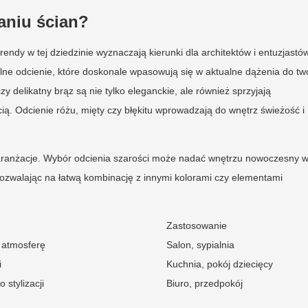
aniu ścian?
endy w tej dziedzinie wyznaczają kierunki dla architektów i entuzjastó
ralne odcienie, które doskonale wpasowują się w aktualne dążenia do tw
czy delikatny brąz są nie tylko eleganckie, ale również sprzyjają
ią. Odcienie różu, mięty czy błękitu wprowadzają do wnętrz świeżość i
e aranżacje. Wybór odcienia szarości może nadać wnętrzu nowoczesny w
 pozwalając na łatwą kombinację z innymi kolorami czy elementami
Zastosowanie
ą atmosferę
Salon, sypialnia
i
Kuchnia, pokój dziecięcy
 stylizacji
Biuro, przedpokój