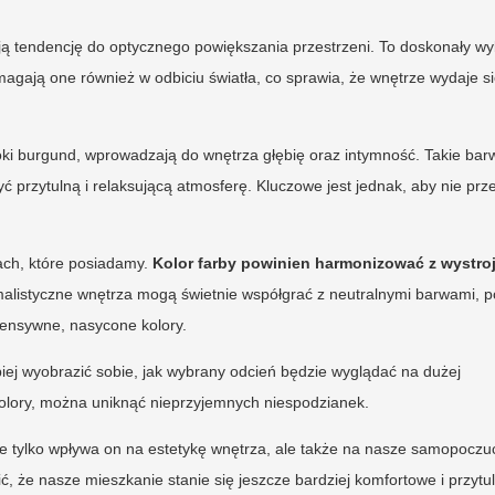
mają tendencję do optycznego powiększania przestrzeni. To doskonały w
magają one również w odbiciu światła, co sprawia, że wnętrze wydaje s
ęboki burgund, wprowadzają do wnętrza głębię oraz intymność. Takie bar
ć przytulną i relaksującą atmosferę. Kluczowe jest jednak, aby nie prz
ach, które posiadamy.
Kolor farby powinien harmonizować z wystro
nimalistyczne wnętrza mogą świetnie współgrać z neutralnymi barwami, 
tensywne, nasycone kolory.
iej wyobrazić sobie, jak wybrany odcień będzie wyglądać na dużej
kolory, można uniknąć nieprzyjemnych niespodzianek.
ie tylko wpływa on na estetykę wnętrza, ale także na nasze samopoczu
, że nasze mieszkanie stanie się jeszcze bardziej komfortowe i przytu