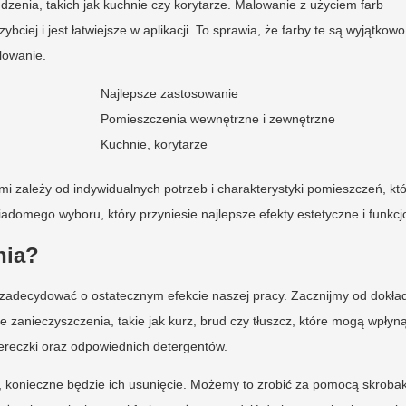
zenia, takich jak kuchnie czy korytarze. Malowanie z użyciem farb
ciej i jest łatwiejsze w aplikacji. To sprawia, że farby te są wyjątkowo
lowanie.
Najlepsze zastosowanie
Pomieszczenia wewnętrzne i zewnętrzne
Kuchnie, korytarze
 zależy od indywidualnych potrzeb i charakterystyki pomieszczeń, kt
domego wyboru, który przyniesie najlepsze efekty estetyczne i funkcj
nia?
 zadecydować o ostatecznym efekcie naszej pracy. Zacznijmy od dokł
 zanieczyszczenia, takie jak kurz, brud czy tłuszcz, które mogą wpłyn
ciereczki oraz odpowiednich detergentów.
rby, konieczne będzie ich usunięcie. Możemy to zrobić za pomocą skroba