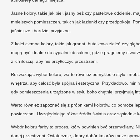
atmosferę danego miejsca.
Jasne kolory, takie jak biel, jasny beż czy pastelowe odcienie, 
mniejszych pomieszczeń, takich jak łazienki czy przedpokoje. Po
jaśniejsze i bardziej przyjazne.
Z kolei ciemne kolory, takie jak granat, butelkowa zieleń czy gł
mogą być idealne do sypialni lub salonu, gdzie pragniemy stworzy
z ich ilością, aby nie przytłoczyć przestrzeni.
Rozważając wybór koloru, warto również pomyśleć o stylu i mebl
wnętrza
, aby całość była spójna i estetyczna. Przykładowo, mi
gdy pomieszczenia urządzone w stylu boho chętniej przyjmują in
Warto również zapoznać się z próbnikami kolorów, co pomoże lep
powierzchni. Uwzględniając różne źródła światła oraz sąsiednie 
Wybór koloru farby to proces, który powinien być przemyślany. N
danej przestrzeni. Ostatecznie, dobry dobór kolorów może sprawić