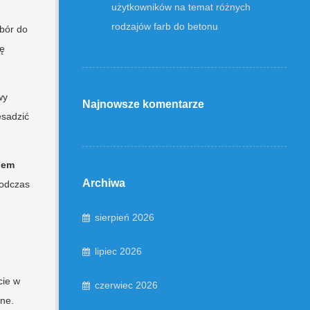
użytkowników na temat różnych
rodzajów farb do betonu
ybór do
ię
wy
Najnowsze komentarze
esadzić
jem
Archiwa
podczas
sierpień 2026
lipiec 2026
cie w
czerwiec 2026
lne.