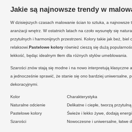
Jakie są najnowsze trendy w malow
W dzisiejszych czasach malowanie ścian to sztuka, a najnowsze tr
aranżacji wnętrz. W ostatnich latach na czoło wysunęły się natu
przytulnych i harmonijnych przestrzeni. Kolory takie jak beż, biel 
relaksowi.
Pastelowe kolory
również cieszą się dużą popularnośc
lekkość, będąc idealnym tłem dla różnych stylów umeblowania.
Szarości znów stają się modne i na nowo interpretują klasyczn
a jednocześnie sprawić, że stanie się ono bardziej uniwersalne,
dekoracyjnymi.
Kolor
Charakterystyka
Naturalne odcienie
Delikatne i ciepłe, tworzą przytuln
Pastelowe kolory
Świeże i lekko żywe, dodają energi
Szarości
Nowoczesne i uniwersalne, łatwe do