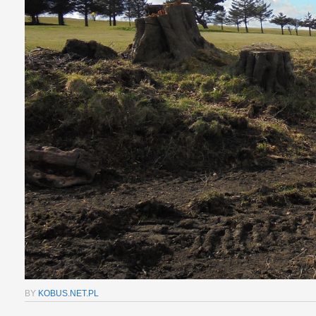
BY
KOBUS.NET.PL