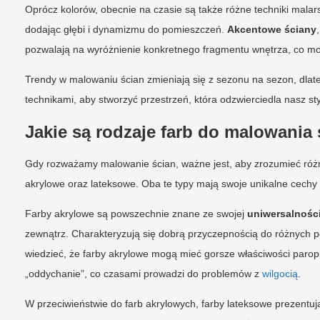
Oprócz kolorów, obecnie na czasie są także różne techniki malar
dodając głębi i dynamizmu do pomieszczeń.
Akcentowe ściany
pozwalają na wyróżnienie konkretnego fragmentu wnętrza, co mo
Trendy w malowaniu ścian zmieniają się z sezonu na sezon, dlat
technikami, aby stworzyć przestrzeń, która odzwierciedla nasz st
Jakie są rodzaje farb do malowania
Gdy rozważamy malowanie ścian, ważne jest, aby zrozumieć różne
akrylowe oraz lateksowe. Oba te typy mają swoje unikalne cechy 
Farby akrylowe są powszechnie znane ze swojej
uniwersalnośc
zewnątrz. Charakteryzują się dobrą przyczepnością do różnych p
wiedzieć, że farby akrylowe mogą mieć gorsze właściwości paro
„oddychanie”, co czasami prowadzi do problemów z
wilgocią
.
W przeciwieństwie do farb akrylowych, farby lateksowe prezentują