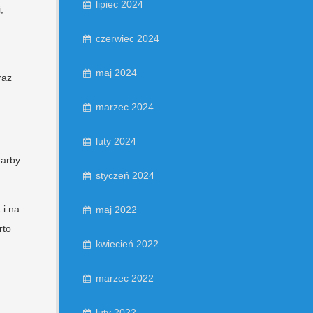
lipiec 2024
,
czerwiec 2024
maj 2024
raz
marzec 2024
luty 2024
farby
styczeń 2024
 i na
maj 2022
rto
kwiecień 2022
marzec 2022
luty 2022