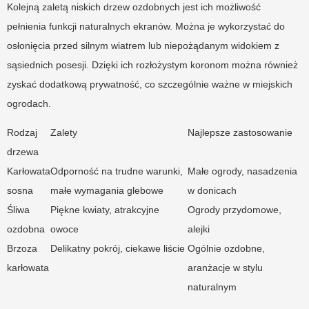
Kolejną zaletą niskich drzew ozdobnych jest ich możliwość
pełnienia funkcji naturalnych ekranów. Można je wykorzystać do
osłonięcia przed silnym wiatrem lub niepożądanym widokiem z
sąsiednich posesji. Dzięki ich rozłożystym koronom można również
zyskać dodatkową prywatność, co szczególnie ważne w miejskich
ogrodach.
Rodzaj
Zalety
Najlepsze zastosowanie
drzewa
Karłowata
Odporność na trudne warunki,
Małe ogrody, nasadzenia
sosna
małe wymagania glebowe
w donicach
Śliwa
Piękne kwiaty, atrakcyjne
Ogrody przydomowe,
ozdobna
owoce
alejki
Brzoza
Delikatny pokrój, ciekawe liście
Ogólnie ozdobne,
karłowata
aranżacje w stylu
naturalnym