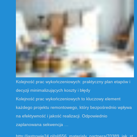
Kolejność prac wykończeniowych: praktyczny plan etapów i
decyzji minimalizujących koszty i błędy
Kolejność prac wykończeniowych to kluczowy element
każdego projektu remontowego, który bezpośrednio wpływa
na efektywność i jakość realizacji. Odpowiednio
zaplanowana sekwencja …
http://jastrowie24.pl/pl/656_materialy_partnera/70389_jak_st