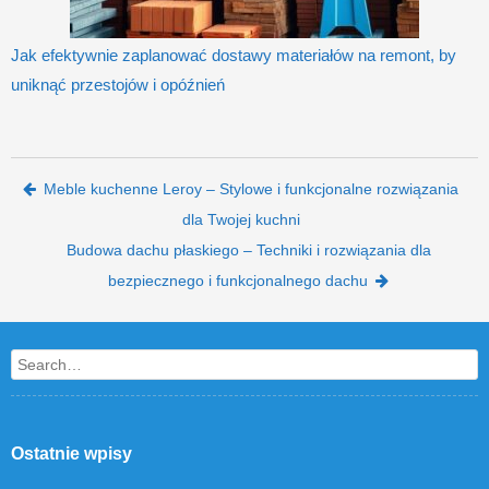
Jak efektywnie zaplanować dostawy materiałów na remont, by
uniknąć przestojów i opóźnień
Post navigation
Meble kuchenne Leroy – Stylowe i funkcjonalne rozwiązania
dla Twojej kuchni
Budowa dachu płaskiego – Techniki i rozwiązania dla
bezpiecznego i funkcjonalnego dachu
Search
Ostatnie wpisy