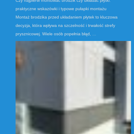
Czy najpierw montować brodzik czy układać płytki:
praktyczne wskazówki i typowe pułapki montażu
Montaż brodzika przed układaniem płytek to kluczowa
decyzja, która wpływa na szczelność i trwałość strefy
prysznicowej. Wiele osób popełnia błąd, …