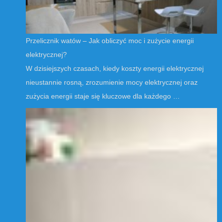
Przelicznik watów – Jak obliczyć moc i zużycie energii
elektrycznej?
W dzisiejszych czasach, kiedy koszty energii elektrycznej
nieustannie rosną, zrozumienie mocy elektrycznej oraz
zużycia energii staje się kluczowe dla każdego …