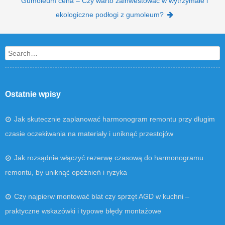
Gumoleum cena – Czy warto zainwestować w wytrzymałe i
ekologiczne podłogi z gumoleum?
Search
Ostatnie wpisy
Jak skutecznie zaplanować harmonogram remontu przy długim
czasie oczekiwania na materiały i uniknąć przestojów
Jak rozsądnie włączyć rezerwę czasową do harmonogramu
remontu, by uniknąć opóźnień i ryzyka
Czy najpierw montować blat czy sprzęt AGD w kuchni –
praktyczne wskazówki i typowe błędy montażowe