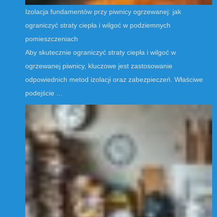
Izolacja fundamentów przy piwnicy ogrzewanej: jak
ograniczyć straty ciepła i wilgoć w podziemnych
pomieszczeniach
Aby skutecznie ograniczyć straty ciepła i wilgoć w
ogrzewanej piwnicy, kluczowe jest zastosowanie
odpowiednich metod izolacji oraz zabezpieczeń. Właściwe
podejście …