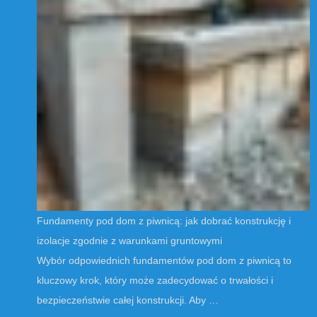
Fundamenty pod dom z piwnicą: jak dobrać konstrukcję i
izolacje zgodnie z warunkami gruntowymi
Wybór odpowiednich fundamentów pod dom z piwnicą to
kluczowy krok, który może zadecydować o trwałości i
bezpieczeństwie całej konstrukcji. Aby …