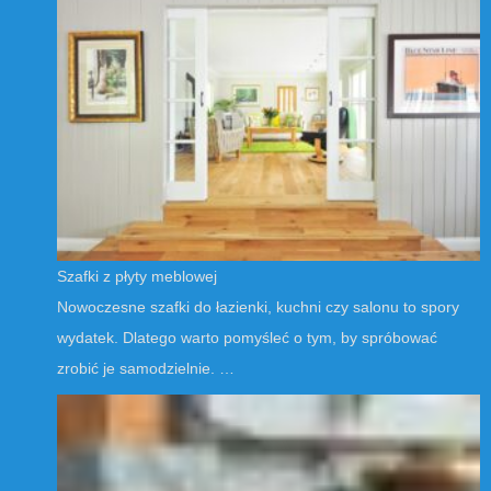
Szafki z płyty meblowej
Nowoczesne szafki do łazienki, kuchni czy salonu to spory
wydatek. Dlatego warto pomyśleć o tym, by spróbować
zrobić je samodzielnie. …