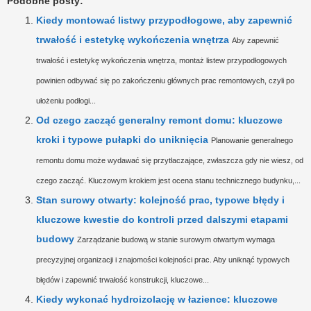
Podobne posty:
Kiedy montować listwy przypodłogowe, aby zapewnić
trwałość i estetykę wykończenia wnętrza
Aby zapewnić
trwałość i estetykę wykończenia wnętrza, montaż listew przypodłogowych
powinien odbywać się po zakończeniu głównych prac remontowych, czyli po
ułożeniu podłogi...
Od czego zacząć generalny remont domu: kluczowe
kroki i typowe pułapki do uniknięcia
Planowanie generalnego
remontu domu może wydawać się przytłaczające, zwłaszcza gdy nie wiesz, od
czego zacząć. Kluczowym krokiem jest ocena stanu technicznego budynku,...
Stan surowy otwarty: kolejność prac, typowe błędy i
kluczowe kwestie do kontroli przed dalszymi etapami
budowy
Zarządzanie budową w stanie surowym otwartym wymaga
precyzyjnej organizacji i znajomości kolejności prac. Aby uniknąć typowych
błędów i zapewnić trwałość konstrukcji, kluczowe...
Kiedy wykonać hydroizolację w łazience: kluczowe