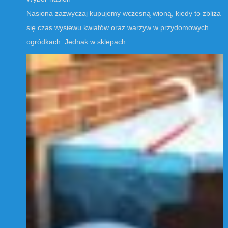
Nasiona zazwyczaj kupujemy wczesną wioną, kiedy to zbliża
się czas wysiewu kwiatów oraz warzyw w przydomowych
ogródkach. Jednak w sklepach …