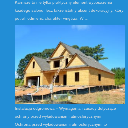
Karnisze to nie tylko praktyczny element wyposażenia
każdego salonu, lecz także istotny akcent dekoracyjny, który
potrafi odmienić charakter wnętrza. W …
Instalacja odgromowa – Wymagania i zasady dotyczące
ochrony przed wyładowaniami atmosferycznymi
Ochrona przed wyładowaniami atmosferycznymi to