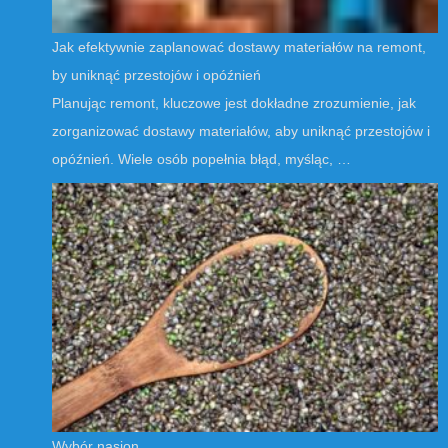
Jak efektywnie zaplanować dostawy materiałów na remont,
by uniknąć przestojów i opóźnień
Planując remont, kluczowe jest dokładne zrozumienie, jak
zorganizować dostawy materiałów, aby uniknąć przestojów i
opóźnień. Wiele osób popełnia błąd, myśląc, …
Wybór nasion