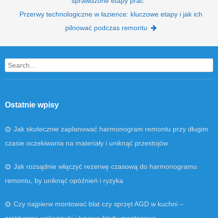
sprawdzone etapy prac
Przerwy technologiczne w łazience: kluczowe etapy i jak ich
pilnować podczas remontu
Search
Ostatnie wpisy
Jak skutecznie zaplanować harmonogram remontu przy długim
czasie oczekiwania na materiały i uniknąć przestojów
Jak rozsądnie włączyć rezerwę czasową do harmonogramu
remontu, by uniknąć opóźnień i ryzyka
Czy najpierw montować blat czy sprzęt AGD w kuchni –