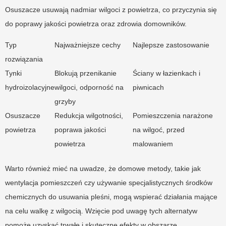
Osuszacze usuwają nadmiar wilgoci z powietrza, co przyczynia się
do poprawy jakości powietrza oraz zdrowia domowników.
Typ
Najważniejsze cechy
Najlepsze zastosowanie
rozwiązania
Tynki
Blokują przenikanie
Ściany w łazienkach i
hydroizolacyjne
wilgoci, odporność na
piwnicach
grzyby
Osuszacze
Redukcja wilgotności,
Pomieszczenia narażone
powietrza
poprawa jakości
na wilgoć, przed
powietrza
malowaniem
Warto również mieć na uwadze, że domowe metody, takie jak
wentylacja pomieszczeń czy używanie specjalistycznych środków
chemicznych do usuwania pleśni, mogą wspierać działania mające
na celu walkę z wilgocią. Wzięcie pod uwagę tych alternatyw
pomoże uzyskać trwałe i skuteczne efekty w obszarze