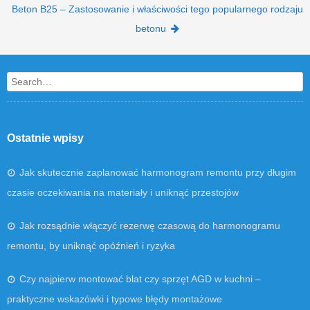
Beton B25 – Zastosowanie i właściwości tego popularnego rodzaju
betonu
Search
Ostatnie wpisy
Jak skutecznie zaplanować harmonogram remontu przy długim
czasie oczekiwania na materiały i uniknąć przestojów
Jak rozsądnie włączyć rezerwę czasową do harmonogramu
remontu, by uniknąć opóźnień i ryzyka
Czy najpierw montować blat czy sprzęt AGD w kuchni –
praktyczne wskazówki i typowe błędy montażowe