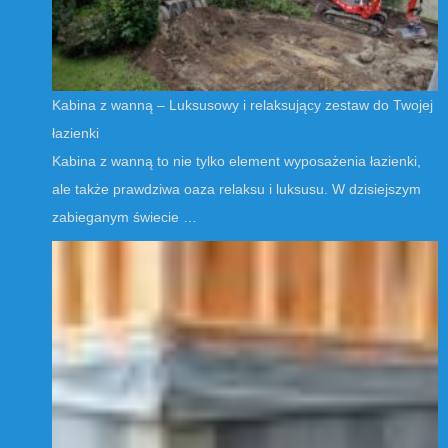
Kabina z wanną – Luksusowy i relaksujący zestaw do Twojej
łazienki
Kabina z wanną to nie tylko element wyposażenia łazienki,
ale także prawdziwa oaza relaksu i luksusu. W dzisiejszym
zabieganym świecie …