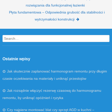
rozwiązania dla funkcjonalnej łazienki
Płyta fundamentowa – Odpowiednia grubość dla stabilności i
wytrzymałości konstrukcji
Search
Ostatnie wpisy
Jak skutecznie zaplanować harmonogram remontu przy długim
czasie oczekiwania na materiały i uniknąć przestojów
Jak rozsądnie włączyć rezerwę czasową do harmonogramu
remontu, by uniknąć opóźnień i ryzyka
Czy najpierw montować blat czy sprzęt AGD w kuchni –