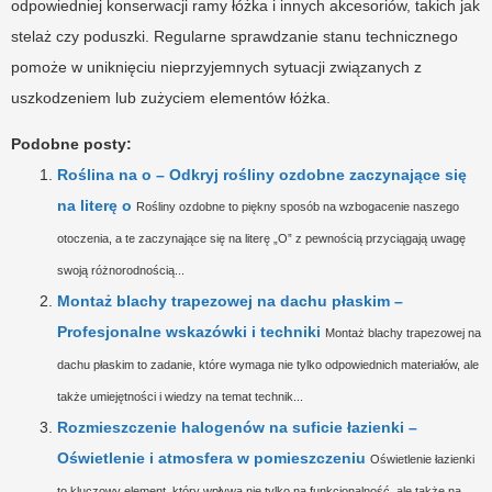
odpowiedniej konserwacji ramy łóżka i innych akcesoriów, takich jak
stelaż czy poduszki. Regularne sprawdzanie stanu technicznego
pomoże w uniknięciu nieprzyjemnych sytuacji związanych z
uszkodzeniem lub zużyciem elementów łóżka.
Podobne posty:
Roślina na o – Odkryj rośliny ozdobne zaczynające się
na literę o
Rośliny ozdobne to piękny sposób na wzbogacenie naszego
otoczenia, a te zaczynające się na literę „O” z pewnością przyciągają uwagę
swoją różnorodnością...
Montaż blachy trapezowej na dachu płaskim –
Profesjonalne wskazówki i techniki
Montaż blachy trapezowej na
dachu płaskim to zadanie, które wymaga nie tylko odpowiednich materiałów, ale
także umiejętności i wiedzy na temat technik...
Rozmieszczenie halogenów na suficie łazienki –
Oświetlenie i atmosfera w pomieszczeniu
Oświetlenie łazienki
to kluczowy element, który wpływa nie tylko na funkcjonalność, ale także na