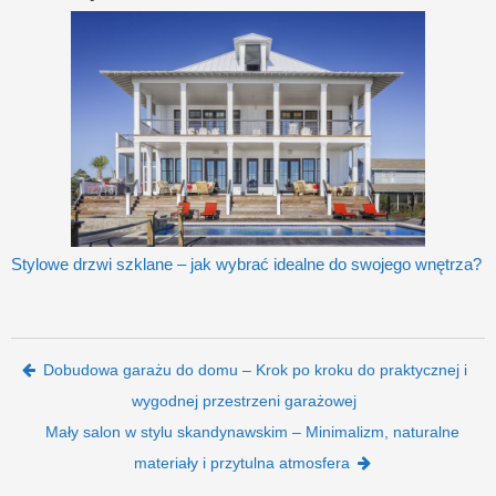
Stylowe drzwi szklane – jak wybrać idealne do swojego wnętrza?
Post navigation
Dobudowa garażu do domu – Krok po kroku do praktycznej i
wygodnej przestrzeni garażowej
Mały salon w stylu skandynawskim – Minimalizm, naturalne
materiały i przytulna atmosfera