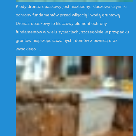
Kiedy drenaż opaskowy jest niezbędny: kluczowe czynniki
ochrony fundamentów przed wilgocią i wodą gruntową
Drenaż opaskowy to kluczowy element ochrony
fundamentów w wielu sytuacjach, szczególnie w przypadku
gruntów nieprzepuszczalnych, domów z piwnicą oraz
wysokiego …