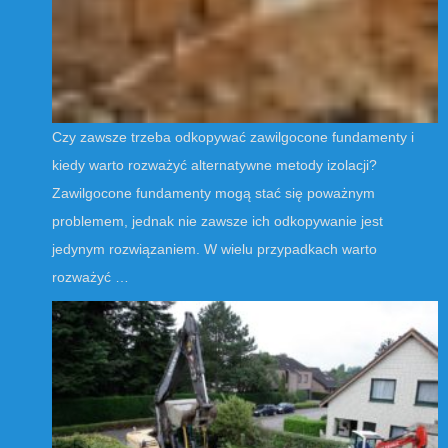
Czy zawsze trzeba odkopywać zawilgocone fundamenty i
kiedy warto rozważyć alternatywne metody izolacji?
Zawilgocone fundamenty mogą stać się poważnym
problemem, jednak nie zawsze ich odkopywanie jest
jedynym rozwiązaniem. W wielu przypadkach warto
rozważyć …