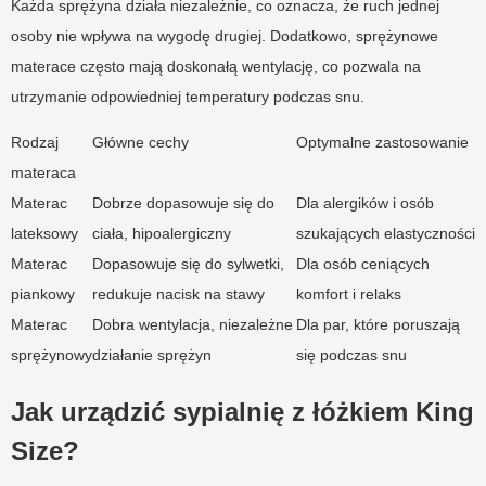
Każda sprężyna działa niezależnie, co oznacza, że ruch jednej
osoby nie wpływa na wygodę drugiej. Dodatkowo, sprężynowe
materace często mają doskonałą wentylację, co pozwala na
utrzymanie odpowiedniej temperatury podczas snu.
Rodzaj
Główne cechy
Optymalne zastosowanie
materaca
Materac
Dobrze dopasowuje się do
Dla alergików i osób
lateksowy
ciała, hipoalergiczny
szukających elastyczności
Materac
Dopasowuje się do sylwetki,
Dla osób ceniących
piankowy
redukuje nacisk na stawy
komfort i relaks
Materac
Dobra wentylacja, niezależne
Dla par, które poruszają
sprężynowy
działanie sprężyn
się podczas snu
Jak urządzić sypialnię z łóżkiem King
Size?