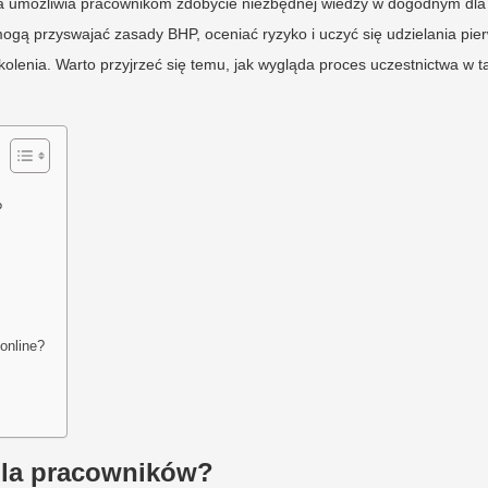
ra umożliwia pracownikom zdobycie niezbędnej wiedzy w dogodnym dla
mogą przyswajać zasady BHP, oceniać ryzyko i uczyć się udzielania pie
olenia. Warto przyjrzeć się temu, jak wygląda proces uczestnictwa w t
?
online?
dla pracowników?