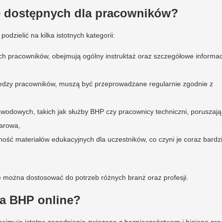
ne dostępnych dla pracowników?
dzielić na kilka istotnych kategorii:
ch pracowników, obejmują ogólny instruktaż oraz szczegółowe informac
wiedzy pracowników, muszą być przeprowadzane regularnie zgodnie z
wodowych, takich jak służby BHP czy pracownicy techniczni, poruszają
żarowa,
ność materiałów edukacyjnych dla uczestników, co czyni je coraz bardzi
e można dostosować do potrzeb różnych branż oraz profesji.
ia BHP online?
ejmuje istotne zagadnienia związane z bezpieczeństwem i higieną pra