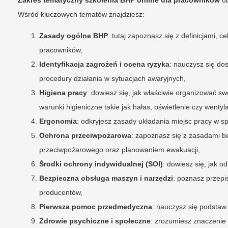
Wśród kluczowych tematów znajdziesz:
Zasady ogólne BHP
: tutaj zapoznasz się z definicjami,
pracowników,
Identyfikacja zagrożeń i ocena ryzyka
: nauczysz się do
procedury działania w sytuacjach awaryjnych,
Higiena pracy
: dowiesz się, jak właściwie organizować s
warunki higieniczne takie jak hałas, oświetlenie czy wentyla
Ergonomia
: odkryjesz zasady układania miejsc pracy w sp
Ochrona przeciwpożarowa
: zapoznasz się z zasadami 
przeciwpożarowego oraz planowaniem ewakuacji,
Środki ochrony indywidualnej (SOI)
: dowiesz się, jak o
Bezpieczna obsługa maszyn i narzędzi
: poznasz przepi
producentów,
Pierwsza pomoc przedmedyczna
: nauczysz się podstaw
Zdrowie psychiczne i społeczne
: zrozumiesz znaczeni