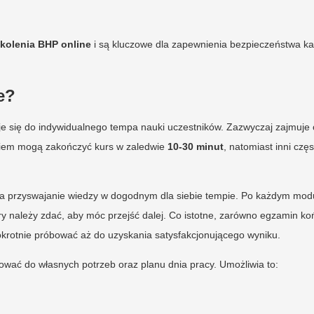
kolenia BHP online
i są kluczowe dla zapewnienia bezpieczeństwa 
e?
uje się do indywidualnego tempa nauki uczestników. Zazwyczaj zajmuje
eniem mogą zakończyć kurs w zaledwie
10-30 minut
, natomiast inni częs
na przyswajanie wiedzy w dogodnym dla siebie tempie. Po każdym mod
ry należy zdać, aby móc przejść dalej. Co istotne, zarówno egzamin ko
lokrotnie próbować aż do uzyskania satysfakcjonującego wyniku.
sować do własnych potrzeb oraz planu dnia pracy. Umożliwia to: