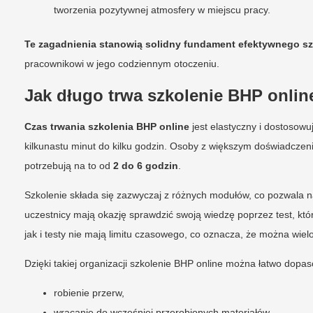
tworzenia pozytywnej atmosfery w miejscu pracy.
Te zagadnienia stanowią solidny fundament efektywnego sz
pracownikowi w jego codziennym otoczeniu.
Jak długo trwa szkolenie BHP onlin
Czas trwania szkolenia BHP online
jest elastyczny i dostosow
kilkunastu minut do kilku godzin. Osoby z większym doświadcz
potrzebują na to od
2 do 6 godzin
.
Szkolenie składa się zazwyczaj z różnych modułów, co pozwala 
uczestnicy mają okazję sprawdzić swoją wiedzę poprzez test, któ
jak i testy nie mają limitu czasowego, co oznacza, że można wie
Dzięki takiej organizacji szkolenie BHP online można łatwo dopa
robienie przerw,
wracanie do wcześniej przerobionych materiałów.