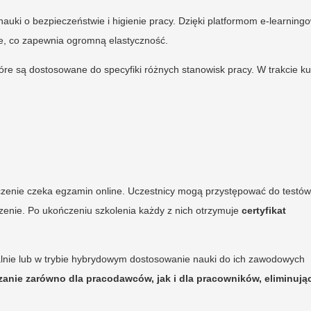
uki o bezpieczeństwie i higienie pracy. Dzięki platformom e-learnin
ie, co zapewnia ogromną elastyczność.
e są dostosowane do specyfiki różnych stanowisk pracy. W trakcie ku
czenie czeka egzamin online. Uczestnicy mogą przystępować do testów
czenie. Po ukończeniu szkolenia każdy z nich otrzymuje
certyfikat
lnie lub w trybie hybrydowym dostosowanie nauki do ich zawodowych
zanie zarówno dla pracodawców, jak i dla pracowników, eliminują