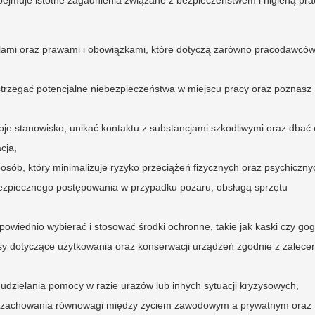
 celami oraz prawami i obowiązkami, które dotyczą zarówno pracodawców,
strzegać potencjalne niebezpieczeństwa w miejscu pracy oraz poznasz
woje stanowisko, unikać kontaktu z substancjami szkodliwymi oraz dbać 
cja,
osób, który minimalizuje ryzyko przeciążeń fizycznych oraz psychiczny
bezpiecznego postępowania w przypadku pożaru, obsługą sprzętu
dpowiednio wybierać i stosować środki ochronne, takie jak kaski czy gog
sy dotyczące użytkowania oraz konserwacji urządzeń zgodnie z zalece
 udzielania pomocy w razie urazów lub innych sytuacji kryzysowych,
e zachowania równowagi między życiem zawodowym a prywatnym oraz