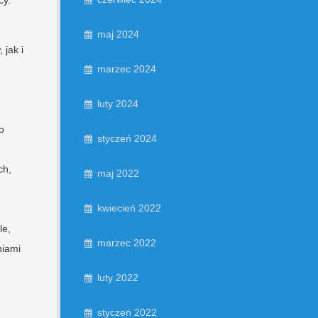
maj 2024
 jak i
marzec 2024
luty 2024
o
styczeń 2024
ch,
maj 2022
kwiecień 2022
le,
marzec 2022
niami
luty 2022
styczeń 2022