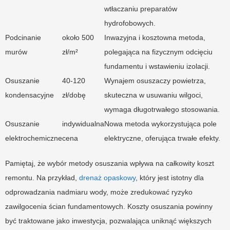
wtłaczaniu preparatów
hydrofobowych.
Podcinanie
około 500
Inwazyjna i kosztowna metoda,
murów
zł/m²
polegająca na fizycznym odcięciu
fundamentu i wstawieniu izolacji.
Osuszanie
40-120
Wynajem osuszaczy powietrza,
kondensacyjne
zł/dobę
skuteczna w usuwaniu wilgoci,
wymaga długotrwałego stosowania.
Osuszanie
indywidualna
Nowa metoda wykorzystująca pole
elektrochemiczne
cena
elektryczne, oferująca trwałe efekty.
Pamiętaj, że wybór metody osuszania wpływa na całkowity koszt
remontu. Na przykład,
drenaż opaskowy
, który jest istotny dla
odprowadzania nadmiaru wody, może zredukować ryzyko
zawilgocenia ścian fundamentowych. Koszty osuszania powinny
być traktowane jako inwestycja, pozwalająca uniknąć większych