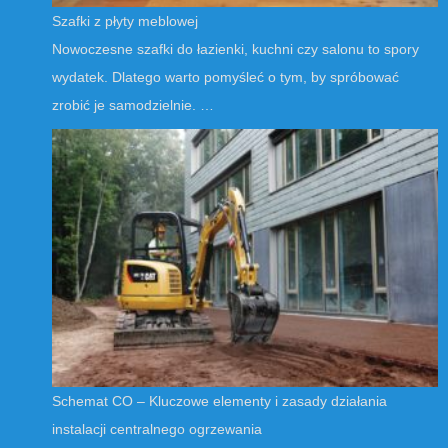
Szafki z płyty meblowej
Nowoczesne szafki do łazienki, kuchni czy salonu to spory
wydatek. Dlatego warto pomyśleć o tym, by spróbować
zrobić je samodzielnie. …
Schemat CO – Kluczowe elementy i zasady działania
instalacji centralnego ogrzewania