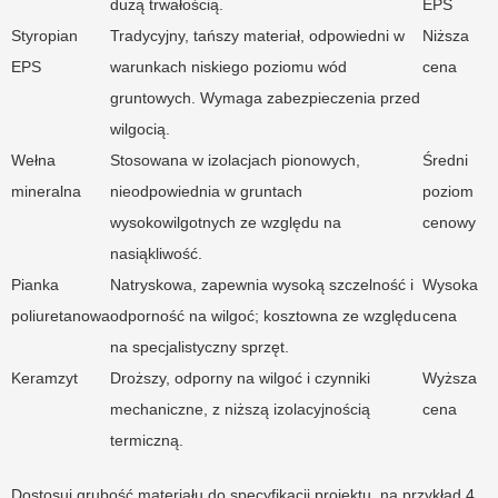
dużą trwałością.
EPS
Styropian
Tradycyjny, tańszy materiał, odpowiedni w
Niższa
EPS
warunkach niskiego poziomu wód
cena
gruntowych. Wymaga zabezpieczenia przed
wilgocią.
Wełna
Stosowana w izolacjach pionowych,
Średni
mineralna
nieodpowiednia w gruntach
poziom
wysokowilgotnych ze względu na
cenowy
nasiąkliwość.
Pianka
Natryskowa, zapewnia wysoką szczelność i
Wysoka
poliuretanowa
odporność na wilgoć; kosztowna ze względu
cena
na specjalistyczny sprzęt.
Keramzyt
Droższy, odporny na wilgoć i czynniki
Wyższa
mechaniczne, z niższą izolacyjnością
cena
termiczną.
Dostosuj grubość materiału do specyfikacji projektu, na przykład 4