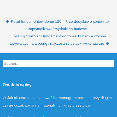
Post navigation
Koszt fundamentów domu 120 m²: co decyduje o cenie i jak
zoptymalizować wydatki na budowę
Koszt hydroizolacji fundamentów domu: kluczowe czynniki
wpływające na wycenę i najczęstsze pułapki wykonawcze
Search
Ostatnie wpisy
Jak skutecznie zaplanować harmonogram remontu przy długim
czasie oczekiwania na materiały i uniknąć przestojów