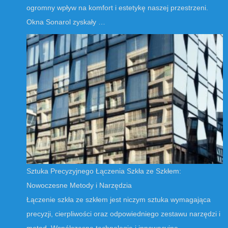
ogromny wpływ na komfort i estetykę naszej przestrzeni.
Okna Sonarol zyskały …
Sztuka Precyzyjnego Łączenia Szkła ze Szkłem:
Nowoczesne Metody i Narzędzia
Łączenie szkła ze szkłem jest niczym sztuka wymagająca
precyzji, cierpliwości oraz odpowiedniego zestawu narzędzi i
metod. Współczesne technologie i innowacyjne …