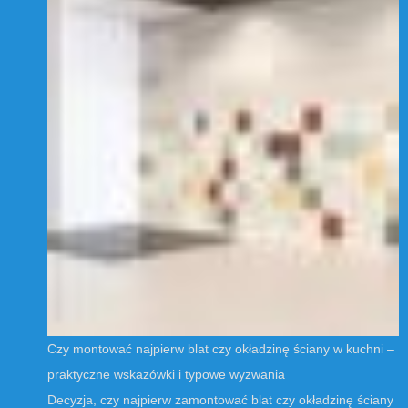
Czy montować najpierw blat czy okładzinę ściany w kuchni –
praktyczne wskazówki i typowe wyzwania
Decyzja, czy najpierw zamontować blat czy okładzinę ściany