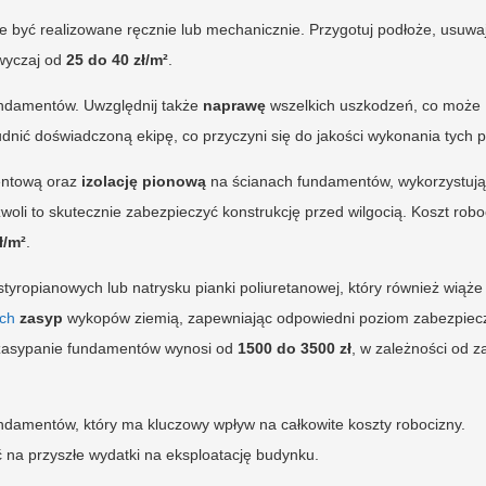
być realizowane ręcznie lub mechanicznie. Przygotuj podłoże, usuwa
zwyczaj od
25 do 40 zł/m²
.
ndamentów. Uwzględnij także
naprawę
wszelkich uszkodzeń, co może
udnić doświadczoną ekipę, co przyczyni się do jakości wykonania tych p
ntową oraz
izolację pionową
na ścianach fundamentów, wykorzystuj
zwoli to skutecznie zabezpieczyć konstrukcję przed wilgocią. Koszt robo
ł/m²
.
t styropianowych lub natrysku pianki poliuretanowej, który również wiąże 
ych
zasyp
wykopów ziemią, zapewniając odpowiedni poziom zabezpiec
 zasypanie fundamentów wynosi od
1500 do 3500 zł
, w zależności od z
fundamentów, który ma kluczowy wpływ na całkowite koszty robocizny.
 na przyszłe wydatki na eksploatację budynku.