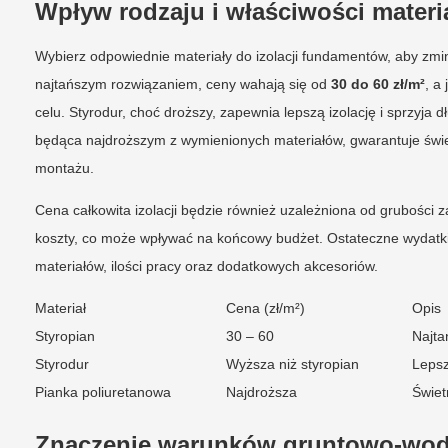
Wpływ rodzaju i właściwości materia
Wybierz odpowiednie materiały do izolacji fundamentów, aby zmini
najtańszym rozwiązaniem, ceny wahają się od
30 do 60 zł/m²
, a
celu. Styrodur, choć droższy, zapewnia lepszą izolację i sprzyja
będąca najdroższym z wymienionych materiałów, gwarantuje świet
montażu.
Cena całkowita izolacji będzie również uzależniona od grubości 
koszty, co może wpływać na końcowy budżet. Ostateczne wydatki
materiałów, ilości pracy oraz dodatkowych akcesoriów.
Materiał
Cena (zł/m²)
Opis
Styropian
30 – 60
Najta
Styrodur
Wyższa niż styropian
Lepsz
Pianka poliuretanowa
Najdroższa
Świet
Znaczenie warunków gruntowo-wodnyc