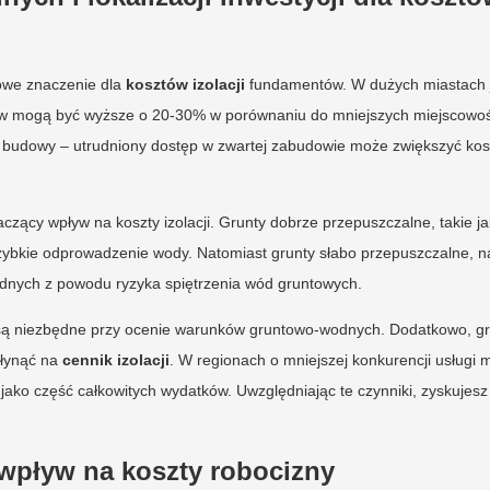
zowe znaczenie dla
kosztów izolacji
fundamentów. W dużych miastach 
w mogą być wyższe o 20-30% w porównaniu do mniejszych miejscowoś
u budowy – utrudniony dostęp w zwartej zabudowie może zwiększyć kos
czący wpływ na koszty izolacji. Grunty dobrze przepuszczalne, takie ja
i szybkie odprowadzenie wody. Natomiast grunty słabo przepuszczalne, n
wodnych z powodu ryzyka spiętrzenia wód gruntowych.
, są niezbędne przy ocenie warunków gruntowo-wodnych. Dodatkowo, gr
płynąć na
cennik izolacji
. W regionach o mniejszej konkurencji usługi
jako część całkowitych wydatków. Uwzględniając te czynniki, zyskujesz
 wpływ na koszty robocizny