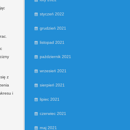
jąc
styczeń 2022
grudzień 2021
rac.
listopad 2021
ąc
październik 2021
cizny
wrzesień 2021
się z
sierpień 2021
zenia
akresu i
lipiec 2021
czerwiec 2021
maj 2021