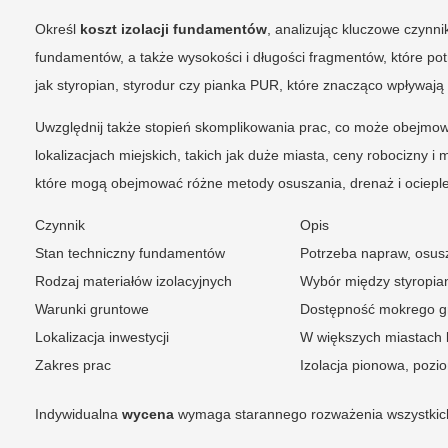
Określ
koszt izolacji fundamentów
, analizując kluczowe czynn
fundamentów, a także wysokości i długości fragmentów, które pot
jak styropian, styrodur czy pianka PUR, które znacząco wpływają
Uwzględnij także stopień skomplikowania prac, co może obejmow
lokalizacjach miejskich, takich jak duże miasta, ceny robocizny 
które mogą obejmować różne metody osuszania, drenaż i ocieple
Czynnik
Opis
Stan techniczny fundamentów
Potrzeba napraw, osus
Rodzaj materiałów izolacyjnych
Wybór między styropian
Warunki gruntowe
Dostępność mokrego gr
Lokalizacja inwestycji
W większych miastach 
Zakres prac
Izolacja pionowa, pozi
Indywidualna
wycena
wymaga starannego rozważenia wszystkich 