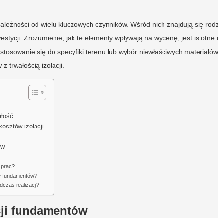
leżności od wielu kluczowych czynników. Wśród nich znajdują się rodz
stycji. Zrozumienie, jak te elementy wpływają na wycenę, jest istotne 
ostosowanie się do specyfiki terenu lub wybór niewłaściwych materiałó
 trwałością izolacji.
ałość
kosztów izolacji
ów
 prac?
ne fundamentów?
czas realizacji?
cji fundamentów