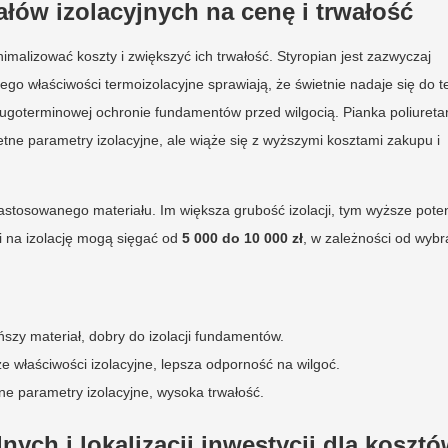
łów izolacyjnych na cenę i trwałość
malizować koszty i zwiększyć ich trwałość. Styropian jest zazwyczaj
 jego właściwości termoizolacyjne sprawiają, że świetnie nadaje się do 
 długoterminowej ochronie fundamentów przed wilgocią. Pianka poliuret
ne parametry izolacyjne, ale wiąże się z wyższymi kosztami zakupu i
zastosowanego materiału. Im większa grubość izolacji, tym wyższe pote
 na izolację mogą sięgać od
5 000 do 10 000 zł
, w zależności od wyb
ńszy materiał, dobry do izolacji fundamentów.
e właściwości izolacyjne, lepsza odporność na wilgoć.
ne parametry izolacyjne, wysoka trwałość.
h i lokalizacji inwestycji dla kosztó