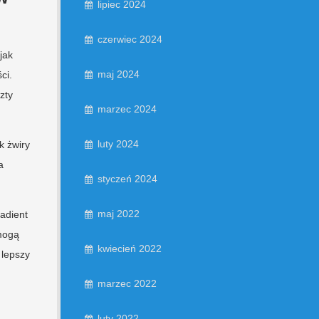
lipiec 2024
czerwiec 2024
jak
maj 2024
ci.
zty
marzec 2024
luty 2024
k żwiry
a
styczeń 2024
maj 2022
adient
 mogą
kwiecień 2022
 lepszy
marzec 2022
luty 2022