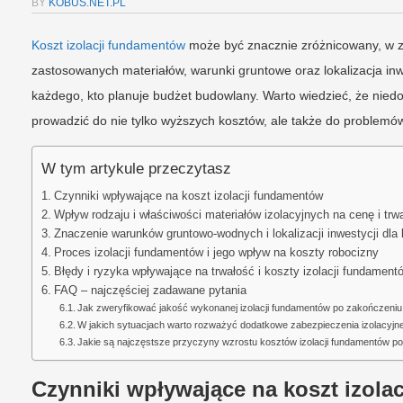
BY
KOBUS.NET.PL
Koszt izolacji fundamentów
może być znacznie zróżnicowany, w za
zastosowanych materiałów, warunki gruntowe oraz lokalizacja inwe
każdego, kto planuje budżet budowlany. Warto wiedzieć, że nied
prowadzić do nie tylko wyższych kosztów, ale także do problemów z
W tym artykule przeczytasz
Czynniki wpływające na koszt izolacji fundamentów
Wpływ rodzaju i właściwości materiałów izolacyjnych na cenę i trw
Znaczenie warunków gruntowo-wodnych i lokalizacji inwestycji dla 
Proces izolacji fundamentów i jego wpływ na koszty robocizny
Błędy i ryzyka wpływające na trwałość i koszty izolacji fundament
FAQ – najczęściej zadawane pytania
Jak zweryfikować jakość wykonanej izolacji fundamentów po zakończeniu
W jakich sytuacjach warto rozważyć dodatkowe zabezpieczenia izolacyj
Jakie są najczęstsze przyczyny wzrostu kosztów izolacji fundamentów pod
Czynniki wpływające na koszt izola