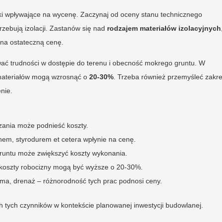
iki wpływające na wycenę. Zaczynaj od oceny stanu technicznego
rzebują izolacji. Zastanów się nad
rodzajem materiałów izolacyjnych
 na ostateczną cenę.
ać trudności w dostępie do terenu i obecność mokrego gruntu. W
i materiałów mogą wzrosnąć o
20-30%
. Trzeba również przemyśleć zakre
nie.
zania może podnieść koszty.
em, styrodurem et cetera wpłynie na cenę.
untu może zwiększyć koszty wykonania.
koszty robocizny mogą być wyższe o 20-30%.
oma, drenaż – różnorodność tych prac podnosi ceny.
tych czynników w kontekście planowanej inwestycji budowlanej.