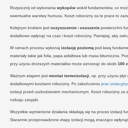
Rozpocznij od wykonania
wykopów
wokół fundamentów, co może 
ewentualne warstwy humusu. Koszt robocizny za te prace to za
Kolejnym krokiem jest
oczyszczenie
i
osuszenie
powierzchni fu
dodatkowo wpłynąć na czas i koszt robocizny. Pamiętaj, aby zatr
W ramach procesu wykonaj
izolację poziomą
pod ławą fundame
materiały takie jak folia, papa asfaltowa lub masa bitumiczna. Po
przy użyciu droższych materiałów może wzrosnąć do około
100 z
Ważnym etapem jest
montaż termoizolacji
, np. przy użyciu pły
dodatkowymi kosztami robocizny. Po zakończeniu
prac izolacyjn
izolacji przed uszkodzeniem mechanicznym. Koszt robocizny za
rodzaju zasypki.
Wszystkie wymienione działania składają się na proces izolacji 
Starannie przeprowadzone etapy izolacji mogą znacząco wpłynąć