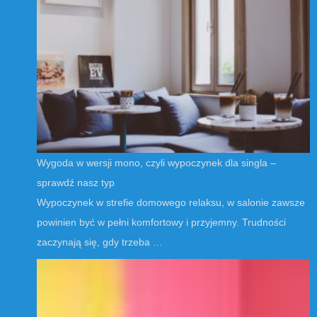
Wygoda w wersji mono, czyli wypoczynek dla singla –
sprawdź nasz typ
Wypoczynek w strefie domowego relaksu, w salonie zawsze
powinien być w pełni komfortowy i przyjemny. Trudności
zaczynają się, gdy trzeba …