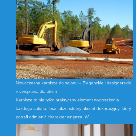
Nowoczesne karnisze do salonu – Eleganckie i designerskie
rozwiązania dla okien
Karnisze to nie tylko praktyczny element wyposażenia
każdego salonu, lecz także istotny akcent dekoracyjny, który
potrafi odmienić charakter wnętrza. W …