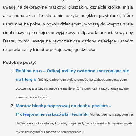
uwagę na dekoracyjne maskotki, pluszaki w kształcie królika, misia
albo jednorożca. To starannie uszyte, miękkie przytulanki, które
ustawione na półce w pokoju dziecięcym, wnoszą do wnętrza wiele
ciepła i czynią je miejscem wyjątkowym. Sprawdź pozostałe wyroby
Dąstal, zwróć uwagę na rękodzielnicze ozdoby dziecięce i stwórz
niepowtarzalny klimat w pokoju swojego dziecka.
Podobne posty:
Roślina na o – Odkryj rośliny ozdobne zaczynające się
na literę o
Rośliny ozdobne to piękny sposób na wzbogacenie naszego
otoczenia, a te zaczynające się na literę „O” z pewnością przyciągają uwagę
swoją różnorodnością...
Montaż blachy trapezowej na dachu płaskim –
Profesjonalne wskazówki i techniki
Montaż blachy trapezowej na
dachu płaskim to zadanie, które wymaga nie tylko odpowiednich materiałów, ale
także umiejętności i wiedzy na temat technik...