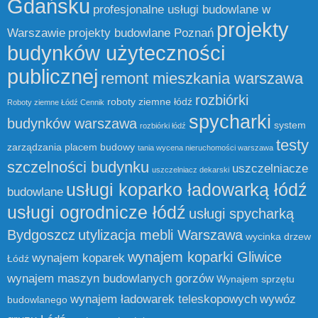
Gdańsku
profesjonalne usługi budowlane w
projekty
Warszawie
projekty budowlane Poznań
budynków użyteczności
publicznej
remont mieszkania warszawa
rozbiórki
roboty ziemne łódź
Roboty ziemne Łódź Cennik
spycharki
budynków warszawa
system
rozbiórki łódź
testy
zarządzania placem budowy
tania wycena nieruchomości warszawa
szczelności budynku
uszczelniacze
uszczelniacz dekarski
usługi koparko ładowarką łódź
budowlane
usługi ogrodnicze łódź
usługi spycharką
Bydgoszcz
utylizacja mebli Warszawa
wycinka drzew
wynajem koparki Gliwice
wynajem koparek
Łódź
wynajem maszyn budowlanych gorzów
Wynajem sprzętu
wynajem ładowarek teleskopowych
wywóz
budowlanego