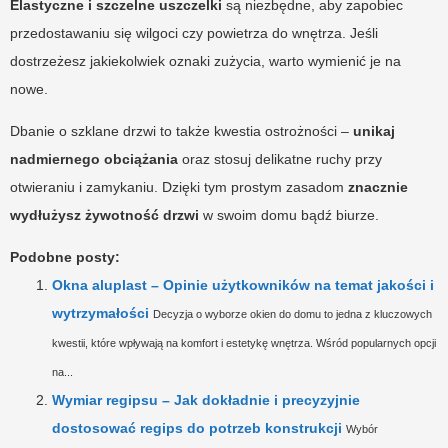
Elastyczne i szczelne uszczelki
są niezbędne, aby zapobiec
przedostawaniu się wilgoci czy powietrza do wnętrza. Jeśli
dostrzeżesz jakiekolwiek oznaki zużycia, warto wymienić je na
nowe.
Dbanie o szklane drzwi to także kwestia ostrożności –
unikaj
nadmiernego obciążania
oraz stosuj delikatne ruchy przy
otwieraniu i zamykaniu. Dzięki tym prostym zasadom
znacznie
wydłużysz żywotność drzwi
w swoim domu bądź biurze.
Podobne posty:
Okna aluplast – Opinie użytkowników na temat jakości i
wytrzymałości
Decyzja o wyborze okien do domu to jedna z kluczowych
kwestii, które wpływają na komfort i estetykę wnętrza. Wśród popularnych opcji
na...
Wymiar regipsu – Jak dokładnie i precyzyjnie
dostosować regips do potrzeb konstrukcji
Wybór