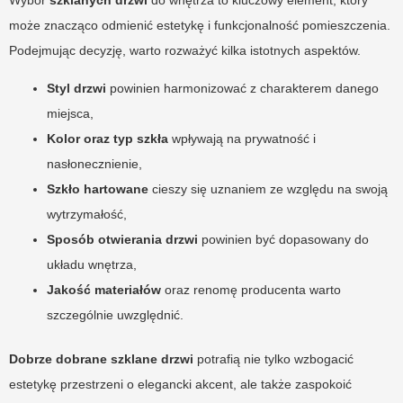
Wybór
szklanych drzwi
do wnętrza to kluczowy element, który
może znacząco odmienić estetykę i funkcjonalność pomieszczenia.
Podejmując decyzję, warto rozważyć kilka istotnych aspektów.
Styl drzwi
powinien harmonizować z charakterem danego
miejsca,
Kolor oraz typ szkła
wpływają na prywatność i
nasłonecznienie,
Szkło hartowane
cieszy się uznaniem ze względu na swoją
wytrzymałość,
Sposób otwierania drzwi
powinien być dopasowany do
układu wnętrza,
Jakość materiałów
oraz renomę producenta warto
szczególnie uwzględnić.
Dobrze dobrane szklane drzwi
potrafią nie tylko wzbogacić
estetykę przestrzeni o elegancki akcent, ale także zaspokoić