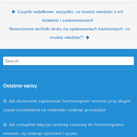
Post navigation
Czujniki widełkowe: wszystko, co musisz wiedzieć o ich
działaniu i zastosowaniach
Nowoczesne techniki druku na opakowaniach kartonowych: co
musisz wiedzieć?
Search
Ostatnie wpisy
Jak skutecznie zaplanować harmonogram remontu przy długim
czasie oczekiwania na materiały i uniknąć przestojów
Jak rozsądnie włączyć rezerwę czasową do harmonogramu
remontu, by uniknąć opóźnień i ryzyka