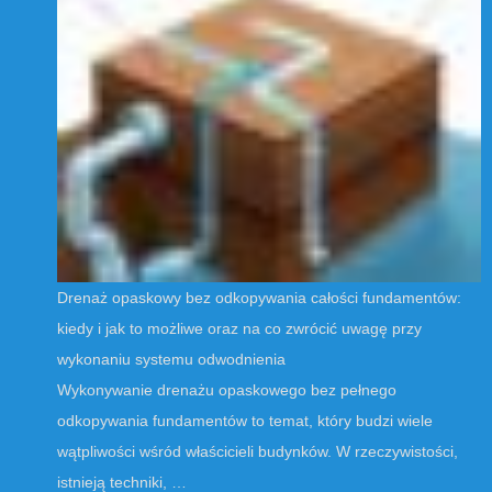
Drenaż opaskowy bez odkopywania całości fundamentów:
kiedy i jak to możliwe oraz na co zwrócić uwagę przy
wykonaniu systemu odwodnienia
Wykonywanie drenażu opaskowego bez pełnego
odkopywania fundamentów to temat, który budzi wiele
wątpliwości wśród właścicieli budynków. W rzeczywistości,
istnieją techniki, …