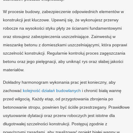
W procesie budowy, zabezpieczenie odpowiednich elementów w
konstrukcji jest kluczowe. Upewnij się, że wykonujesz przerwy
robocze na wysokości styku płyty ze ścianami fundamentowymi
oraz stosujesz zabezpieczenia uszczelniające. Zainwestuj w
mieszankę betonu z domieszkami uszczelniającymi, która poprawi
szczelność konstrukcji. Regularnie kontroluj proces zagęszczania
betonu oraz jego pielęgnacji, aby uniknąć rys oraz słabej jakości
materiałów.
Dokładny harmonogram wykonania prac jest konieczny, aby
zachować
kolejność działań budowlanych
i chronić białą wannę
przed wilgocią. Każdy etap, od przygotowania zbrojenia po
betonowanie stropu, powinien być ściśle przestrzegany. Prawidłowe
usytuowanie dylatacji oraz przerw roboczych jest istotne dla
długotrwałej szczelności konstrukcji. Postępuj zgodnie z
powyższymi zasadami, aby zrealizować projekt białej wanny w