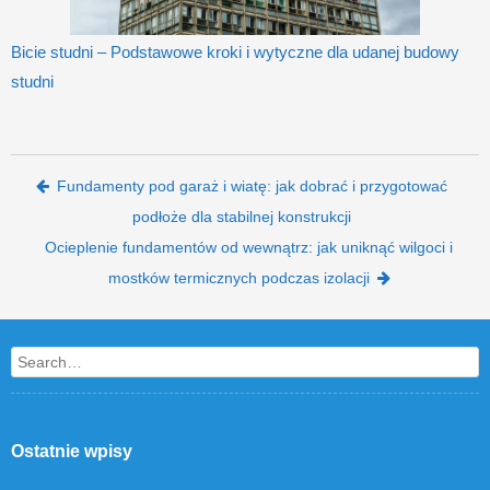
Bicie studni – Podstawowe kroki i wytyczne dla udanej budowy
studni
Post navigation
Fundamenty pod garaż i wiatę: jak dobrać i przygotować
podłoże dla stabilnej konstrukcji
Ocieplenie fundamentów od wewnątrz: jak uniknąć wilgoci i
mostków termicznych podczas izolacji
Search
Ostatnie wpisy