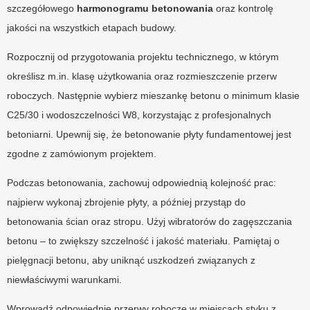
szczegółowego
harmonogramu betonowania
oraz kontrolę
jakości na wszystkich etapach budowy.
Rozpocznij od przygotowania projektu technicznego, w którym
określisz m.in. klasę użytkowania oraz rozmieszczenie przerw
roboczych. Następnie wybierz mieszankę betonu o minimum klasie
C25/30 i wodoszczelności W8, korzystając z profesjonalnych
betoniarni. Upewnij się, że betonowanie płyty fundamentowej jest
zgodne z zamówionym projektem.
Podczas betonowania, zachowuj odpowiednią kolejność prac:
najpierw wykonaj zbrojenie płyty, a później przystąp do
betonowania ścian oraz stropu. Użyj wibratorów do zagęszczania
betonu – to zwiększy szczelność i jakość materiału. Pamiętaj o
pielęgnacji betonu, aby uniknąć uszkodzeń związanych z
niewłaściwymi warunkami.
Wprowadź odpowiednie przerwy robocze w miejscach styku z