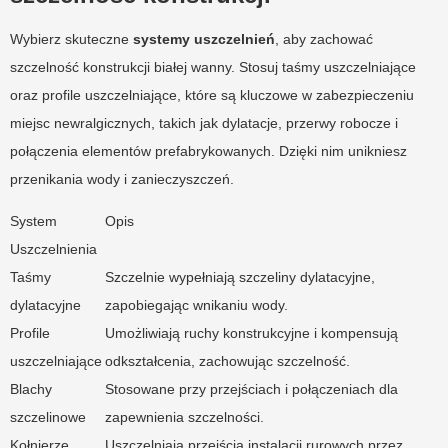
Wybierz skuteczne
systemy uszczelnień
, aby zachować
szczelność konstrukcji białej wanny. Stosuj taśmy uszczelniające
oraz profile uszczelniające, które są kluczowe w zabezpieczeniu
miejsc newralgicznych, takich jak dylatacje, przerwy robocze i
połączenia elementów prefabrykowanych. Dzięki nim unikniesz
przenikania wody i zanieczyszczeń.
System
Opis
Uszczelnienia
Taśmy
Szczelnie wypełniają szczeliny dylatacyjne,
dylatacyjne
zapobiegając wnikaniu wody.
Profile
Umożliwiają ruchy konstrukcyjne i kompensują
uszczelniające
odkształcenia, zachowując szczelność.
Blachy
Stosowane przy przejściach i połączeniach dla
szczelinowe
zapewnienia szczelności.
Kołnierze
Uszczelniają przejścia instalacji rurowych przez