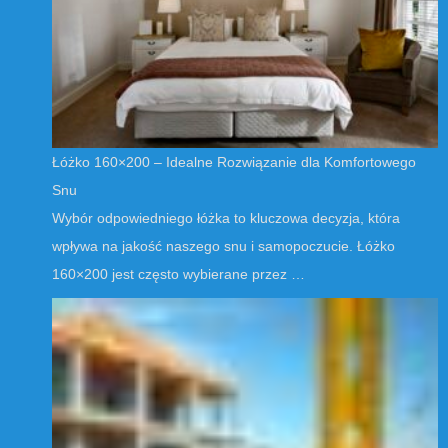
Łóżko 160×200 – Idealne Rozwiązanie dla Komfortowego
Snu
Wybór odpowiedniego łóżka to kluczowa decyzja, która
wpływa na jakość naszego snu i samopoczucie. Łóżko
160×200 jest często wybierane przez …