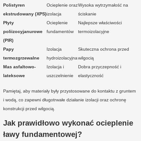
Polistyren
Ocieplenie oraz
Wysoka wytrzymałość na
ekstrudowany (XPS)
izolacja
ściskanie
Płyty
Ocieplenie
Najlepsze właściwości
poliizocyjanurowe
fundamentów
termoizolacyjne
(PIR)
Papy
Izolacja
Skuteczna ochrona przed
termozgrzewalne
hydroizolacyjna
wilgocią
Mas asfaltowo-
Izolacja i
Dobra przyczepność i
lateksowe
uszczelnienie
elastyczność
Pamiętaj, aby materiały były przystosowane do kontaktu z gruntem
i wodą, co zapewni długotrwałe działanie izolacji oraz ochronę
konstrukcji przed wilgocią.
Jak prawidłowo wykonać ocieplenie
ławy fundamentowej?