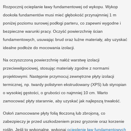
Rozpocznij ocieplanie ławy fundamentowej od wykopu. Wykop
dookoła fundamentów musi mieć głębokość przynajmniej 1 m
poniżej poziomu surowej podłogi parteru, co zapewni wygodne i
bezpieczne warunki pracy. Oczyść powierzchnię ścian
fundamentowych, usuwając brud oraz luźne materiały, aby uzyskać
idealne podłoże do mocowania izolacji.
Na oczyszczoną powierzchnię nałóż warstwę izolacji
przeciwwilgociowej, stosując materiały zgodne z normami
projektowymi. Następnie przymocuj zewnętrzne płyty izolacji
termicznej, np. twardy polistyren ekstrudowany (XPS) lub styropian
o wysokiej gęstości, o grubości co najmniej 10 cm. Warto
zamocować płyty starannie, aby uzyskać jak najlepszą trwałość.
Osłoń zamocowane płyty folią tłoczoną lub zbrojoną, co
zabezpieczy je przed uszkodzeniem przez gryzonie oraz korzenie
roślin. Jeśli to wykonalne, wykonaj
ocieplenie ław fundamentowych