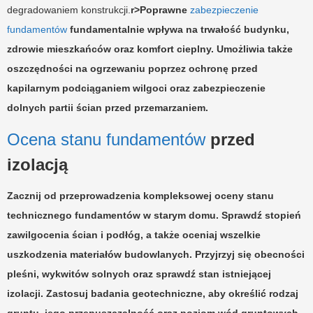
degradowaniem konstrukcji.
r>Poprawne
zabezpieczenie
fundamentów
fundamentalnie wpływa na trwałość budynku,
zdrowie mieszkańców oraz komfort cieplny. Umożliwia także
oszczędności na ogrzewaniu poprzez ochronę przed
kapilarnym podciąganiem wilgoci oraz zabezpieczenie
dolnych partii ścian przed przemarzaniem.
Ocena stanu fundamentów
przed
izolacją
Zacznij od przeprowadzenia
kompleksowej oceny stanu
technicznego
fundamentów w starym domu. Sprawdź stopień
zawilgocenia ścian
i podłóg, a także oceniaj wszelkie
uszkodzenia materiałów budowlanych. Przyjrzyj się obecności
pleśni, wykwitów solnych oraz sprawdź stan istniejącej
izolacji. Zastosuj badania geotechniczne, aby określić rodzaj
gruntu, jego przepuszczalność oraz poziom wód gruntowych.