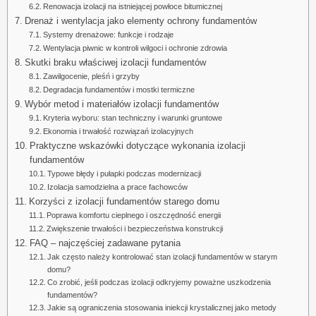
Renowacja izolacji na istniejącej powłoce bitumicznej
Drenaż i wentylacja jako elementy ochrony fundamentów
Systemy drenażowe: funkcje i rodzaje
Wentylacja piwnic w kontroli wilgoci i ochronie zdrowia
Skutki braku właściwej izolacji fundamentów
Zawilgocenie, pleśń i grzyby
Degradacja fundamentów i mostki termiczne
Wybór metod i materiałów izolacji fundamentów
Kryteria wyboru: stan techniczny i warunki gruntowe
Ekonomia i trwałość rozwiązań izolacyjnych
Praktyczne wskazówki dotyczące wykonania izolacji
fundamentów
Typowe błędy i pułapki podczas modernizacji
Izolacja samodzielna a prace fachowców
Korzyści z izolacji fundamentów starego domu
Poprawa komfortu cieplnego i oszczędność energii
Zwiększenie trwałości i bezpieczeństwa konstrukcji
FAQ – najczęściej zadawane pytania
Jak często należy kontrolować stan izolacji fundamentów w starym
domu?
Co zrobić, jeśli podczas izolacji odkryjemy poważne uszkodzenia
fundamentów?
Jakie są ograniczenia stosowania iniekcji krystalicznej jako metody