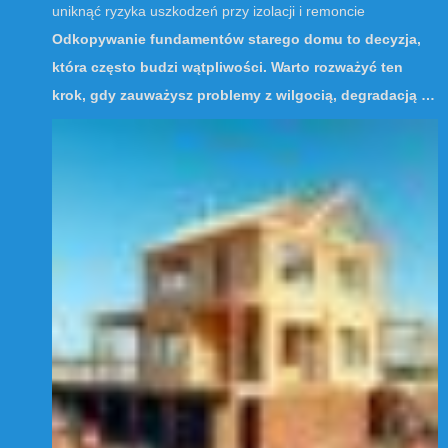
uniknąć ryzyka uszkodzeń przy izolacji i remoncie
Odkopywanie fundamentów starego domu to decyzja,
która często budzi wątpliwości. Warto rozważyć ten
krok, gdy zauważysz problemy z wilgocią, degradacją …