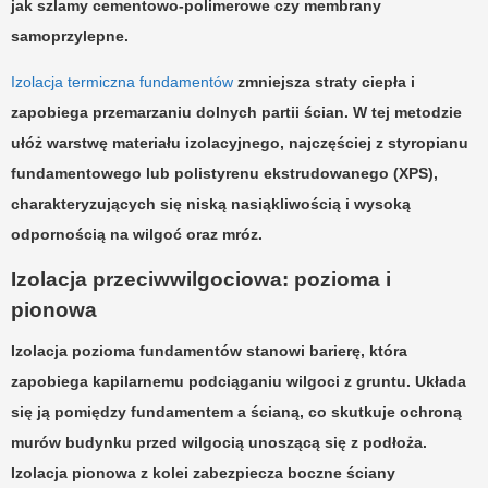
jak szlamy cementowo-polimerowe czy membrany
samoprzylepne.
Izolacja termiczna fundamentów
zmniejsza straty ciepła i
zapobiega przemarzaniu dolnych partii ścian. W tej metodzie
ułóż warstwę materiału izolacyjnego, najczęściej z
styropianu
fundamentowego
lub
polistyrenu ekstrudowanego (XPS)
,
charakteryzujących się niską nasiąkliwością i wysoką
odpornością na wilgoć oraz mróz.
Izolacja przeciwwilgociowa: pozioma i
pionowa
Izolacja pozioma
fundamentów stanowi barierę, która
zapobiega kapilarnemu podciąganiu wilgoci z gruntu. Układa
się ją pomiędzy fundamentem a ścianą, co skutkuje ochroną
murów budynku przed wilgocią unoszącą się z podłoża.
Izolacja pionowa
z kolei zabezpiecza boczne ściany