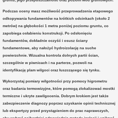
Podczas oceny masz możliwość przeprowadzenia
etapowego
odkopywania fundamentów
na krótkich odcinkach (około 2
metrów) na głębokości 1 metra poniżej poziomu gruntu, co
zapobiega osłabieniu konstrukcji. Po odsłonięciu
fundamentów, dokładnie oczyść i osusz ściany
fundamentowe, aby nałożyć hydroizolację na suche
powierzchnie.
Wizualna kontrola
dolnych partii ścian,
szczególnie w piwnicach i na parterze, pozwoli na
identyfikację plam wilgoci oraz łuszczącego się tynku.
Wykorzystaj pomiary wilgotności przy pomocy higrometru
oraz badania termowizyjne, które pomogą zlokalizować mostki
termiczne i ukryte zawilgocenia. Dobrym krokiem jest także
zabezpieczenie diagnozy poprzez uzyskanie opinii technicznej
lub ekspertyzy przed przystąpieniem do prac naprawczych,
aby wybrać najbardziej odpowiednią metodę izolacji i uniknąć