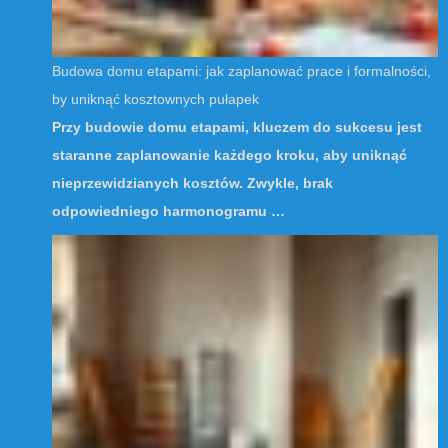
Budowa domu etapami: jak zaplanować prace i formalności,
by uniknąć kosztownych pułapek
Przy budowie domu etapami, kluczem do sukcesu jest
staranne zaplanowanie każdego kroku, aby uniknąć
nieprzewidzianych kosztów. Zwykle, brak
odpowiedniego harmonogramu …