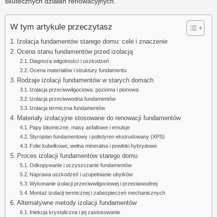
skutecznych działań renowacyjnych.
W tym artykule przeczytasz
Izolacja fundamentów starego domu: cele i znaczenie
Ocena stanu fundamentów przed izolacją
Diagnoza wilgotności i uszkodzeń
Ocena materiałów i struktury fundamentu
Rodzaje izolacji fundamentów w starych domach
Izolacja przeciwwilgociowa: pozioma i pionowa
Izolacja przeciwwodna fundamentów
Izolacja termiczna fundamentów
Materiały izolacyjne stosowane do renowacji fundamentów
Papy bitumiczne, masy asfaltowe i emulsje
Styropian fundamentowy i polistyren ekstrudowany (XPS)
Folie kubełkowe, wełna mineralna i powłoki hybrydowe
Proces izolacji fundamentów starego domu
Odkopywanie i oczyszczanie fundamentów
Naprawa uszkodzeń i uzupełnianie ubytków
Wykonanie izolacji przeciwwilgociowej i przeciwwodnej
Montaż izolacji termicznej i zabezpieczeń mechanicznych
Alternatywne metody izolacji fundamentów
Iniekcja krystaliczna i jej zastosowanie