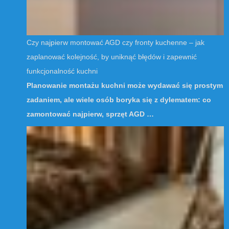
Czy najpierw montować AGD czy fronty kuchenne – jak
zaplanować kolejność, by uniknąć błędów i zapewnić
funkcjonalność kuchni
Planowanie montażu kuchni może wydawać się prostym
zadaniem, ale wiele osób boryka się z dylematem: co
zamontować najpierw, sprzęt AGD …