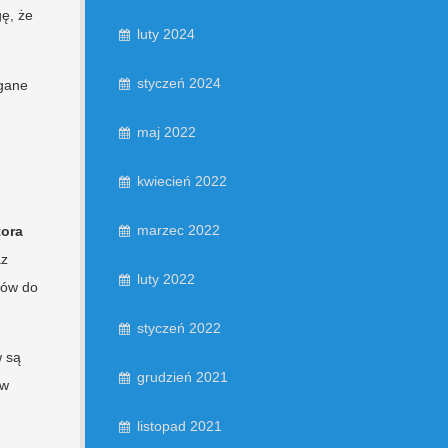
ę, że
luty 2024
styczeń 2024
agane
maj 2022
kwiecień 2022
marzec 2022
tora
az
luty 2022
ałów do
styczeń 2022
w są
grudzień 2021
 w
listopad 2021