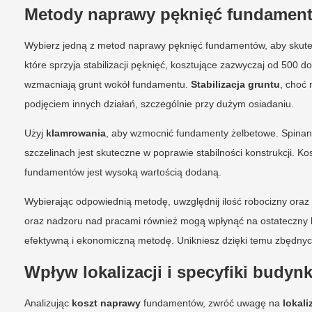
Metody naprawy pęknięć fundamentó
Wybierz jedną z metod naprawy pęknięć fundamentów, aby skute
które sprzyja stabilizacji pęknięć, kosztujące zazwyczaj od 500 d
wzmacniają grunt wokół fundamentu.
Stabilizacja gruntu
, choć
podjęciem innych działań, szczególnie przy dużym osiadaniu.
Użyj
klamrowania
, aby wzmocnić fundamenty żelbetowe. Spinan
szczelinach jest skuteczne w poprawie stabilności konstrukcji. K
fundamentów jest wysoką wartością dodaną.
Wybierając odpowiednią metodę, uwzględnij ilość robocizny ora
oraz nadzoru nad pracami również mogą wpłynąć na ostateczny kos
efektywną i ekonomiczną metodę. Unikniesz dzięki temu zbędnyc
Wpływ lokalizacji i specyfiki budy
Analizując
koszt naprawy
fundamentów, zwróć uwagę na
lokal