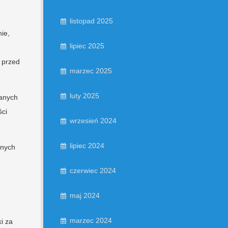
listopad 2025
ie,
lipiec 2025
 przed
marzec 2025
luty 2025
wanych
ści
wrzesień 2024
lipiec 2024
znych
czerwiec 2024
maj 2024
marzec 2024
i za