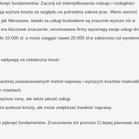
knięć fundamentów. Zacznij od zidentyfikowania rodzaju i rozległości
ją wyższe koszty ze względu na potrzebny zakres prac. Warto zwróci
h jak Warszawa, stawki za usługi budowlane są znacznie wyższe niż w
ma kluczowe znaczenie; renomowane firmy wyceniają swoje usługi dro
ło 10.000 zł, a może osiągać nawet 20.000 zł w zależności od wymien
i wpływają na ostateczny koszt:
ardziej zaawansowanych metod naprawy i wyższych kosztów materiał
h miastach.
ższe ceny, ale także jakość usługi.
łów podnosi koszty, ale może zwiększać trwałość naprawy.
wy pęknięć fundamentów. Zrozumienie ich pomoże Ci lepiej planować dzi