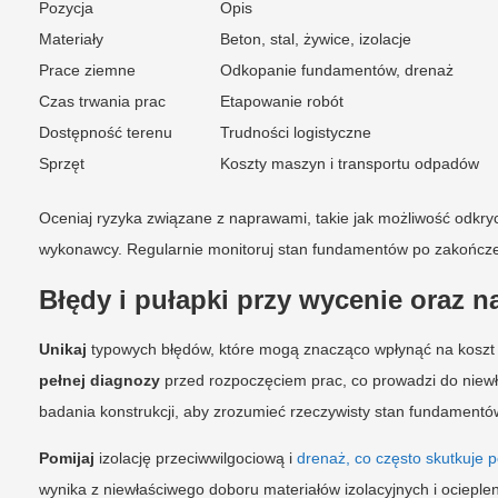
Pozycja
Opis
Materiały
Beton, stal, żywice, izolacje
Prace ziemne
Odkopanie fundamentów, drenaż
Czas trwania prac
Etapowanie robót
Dostępność terenu
Trudności logistyczne
Sprzęt
Koszty maszyn i transportu odpadów
Oceniaj ryzyka związane z naprawami, takie jak możliwość odkry
wykonawcy. Regularnie monitoruj stan fundamentów po zakończe
Błędy i pułapki przy wycenie oraz
Unikaj
typowych błędów, które mogą znacząco wpłynąć na koszt
pełnej diagnozy
przed rozpoczęciem prac, co prowadzi do niew
badania konstrukcji, aby zrozumieć rzeczywisty stan fundamentó
Pomijaj
izolację przeciwwilgociową i
drenaż, co często skutkuje 
wynika z niewłaściwego doboru materiałów izolacyjnych i ociepl