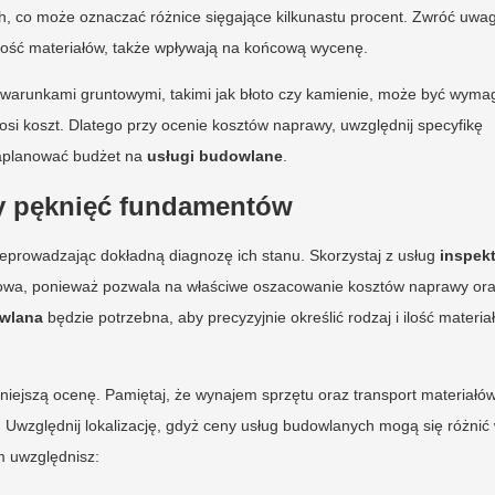
h, co może oznaczać różnice sięgające kilkunastu procent. Zwróć uwag
pność materiałów, także wpływają na końcową wycenę.
warunkami gruntowymi, takimi jak błoto czy kamienie, może być wym
si koszt. Dlatego przy ocenie kosztów naprawy, uwzględnij specyfikę
 zaplanować budżet na
usługi budowlane
.
y pęknięć fundamentów
prowadzając dokładną diagnozę ich stanu. Skorzystaj z usług
inspek
czowa, ponieważ pozwala na właściwe oszacowanie kosztów naprawy or
wlana
będzie potrzebna, aby precyzyjnie określić rodzaj i ilość materi
ejszą ocenę. Pamiętaj, że wynajem sprzętu oraz transport materiałó
. Uwzględnij lokalizację, gdyż ceny usług budowlanych mogą się różnić
m uwzględnisz: