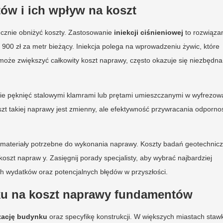
w i ich wpływ na koszt
cznie obniżyć koszty. Zastosowanie
iniekcji ciśnieniowej
to rozwiązan
o 900 zł za metr bieżący. Iniekcja polega na wprowadzeniu żywic, które
 może zwiększyć całkowity koszt naprawy, często okazuje się niezbędna
ie pęknięć stalowymi klamrami lub prętami umieszczanymi w wyfrezo
oszt takiej naprawy jest zmienny, ale efektywność przywracania odporno
z materiały potrzebne do wykonania naprawy. Koszty badań geotechnic
zt napraw y. Zasięgnij porady specjalisty, aby wybrać najbardziej
h wydatków oraz potencjalnych błędów w przyszłości.
nku na koszt naprawy fundamentów
izację budynku
oraz specyfikę konstrukcji. W większych miastach stawk