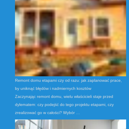
Remont domu etapami czy od razu: jak zaplanować prace,
by uniknąć błędów i nadmiernych kosztów
Zaczynając remont domu, wielu właścicieli staje przed
dylematem: czy podejść do tego projektu etapami, czy
zrealizować go w całości? Wybór …