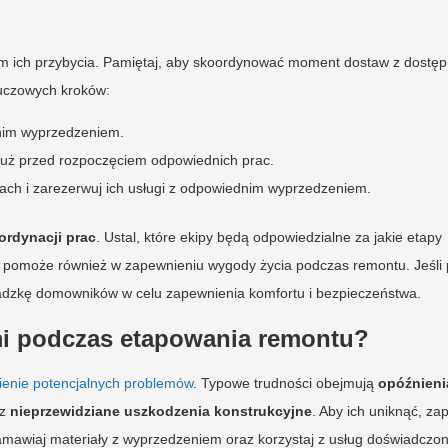
am ich przybycia. Pamiętaj, aby skoordynować moment dostaw z dostęp
luczowych kroków:
dnim wyprzedzeniem.
 tuż przed rozpoczęciem odpowiednich prac.
ch i zarezerwuj ich usługi z odpowiednim wyprzedzeniem.
ordynacji prac
. Ustal, które ekipy będą odpowiedzialne za jakie etapy
ie pomoże również w zapewnieniu wygody życia podczas remontu. Jeśli
dzkę domowników w celu zapewnienia komfortu i bezpieczeństwa.
mi podczas etapowania remontu?
ienie potencjalnych problemów
. Typowe trudności obejmują
opóźnieni
az
nieprzewidziane uszkodzenia konstrukcyjne
. Aby ich uniknąć, za
mawiaj materiały z wyprzedzeniem oraz korzystaj z usług doświadczo