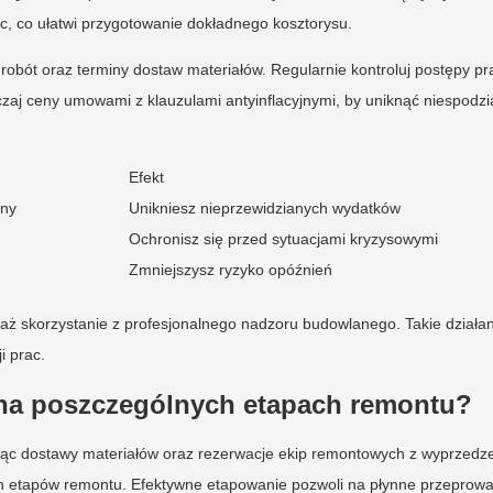
c, co ułatwi przygotowanie dokładnego kosztorysu.
 robót oraz terminy dostaw materiałów. Regularnie kontroluj postępy pr
zaj ceny umowami z klauzulami antyinflacyjnymi, by uniknąć niespodz
Efekt
zny
Unikniesz nieprzewidzianych wydatków
Ochronisz się przed sytuacjami kryzysowymi
Zmniejszysz ryzyko opóźnień
aż skorzystanie z profesjonalnego nadzoru budowlanego. Takie działan
i prac.
ę na poszczególnych etapach remontu?
ując dostawy materiałów oraz rezerwacje ekip remontowych z wyprzedz
ch etapów remontu. Efektywne etapowanie pozwoli na płynne przeprow