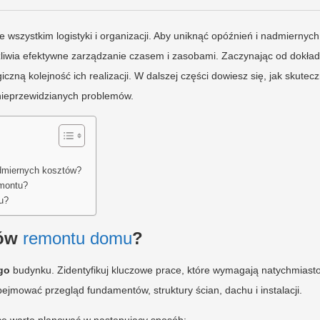
de wszystkim logistyki i organizacji. Aby uniknąć opóźnień i nadmiernych
żliwia efektywne zarządzanie czasem i zasobami. Zaczynając od dokład
iczną kolejność ich realizacji. W dalszej części dowiesz się, jak skutecz
nieprzewidzianych problemów.
admiernych kosztów?
emontu?
u?
pów
remontu domu
?
go
budynku. Zidentyfikuj kluczowe prace, które wymagają natychmiast
jmować przegląd fundamentów, struktury ścian, dachu i instalacji.