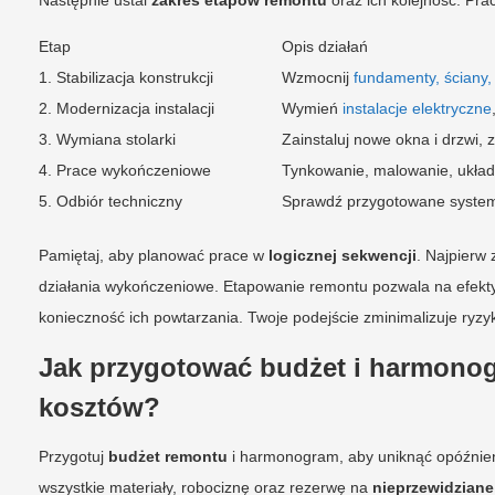
Następnie ustal
zakres etapów remontu
oraz ich kolejność. Pr
Etap
Opis działań
1. Stabilizacja konstrukcji
Wzmocnij
fundamenty, ściany,
2. Modernizacja instalacji
Wymień
instalacje elektryczne
3. Wymiana stolarki
Zainstaluj nowe okna i drzwi, 
4. Prace wykończeniowe
Tynkowanie, malowanie, układ
5. Odbiór techniczny
Sprawdź przygotowane system
Pamiętaj, aby planować prace w
logicznej sekwencji
. Najpierw 
działania wykończeniowe. Etapowanie remontu pozwala na efekty
konieczność ich powtarzania. Twoje podejście zminimalizuje ry
Jak przygotować budżet i harmonog
kosztów?
Przygotuj
budżet remontu
i harmonogram, aby uniknąć opóźnie
wszystkie materiały, robociznę oraz rezerwę na
nieprzewidziane