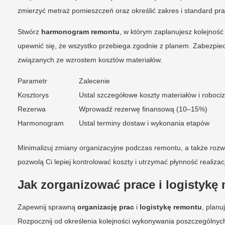
zmierzyć metraż pomieszczeń oraz określić zakres i standard pra
Stwórz
harmonogram remontu
, w którym zaplanujesz kolejność
upewnić się, że wszystko przebiega zgodnie z planem. Zabezpiec
związanych ze wzrostem kosztów materiałów.
Parametr
Zalecenie
Kosztorys
Ustal szczegółowe koszty materiałów i roboci
Rezerwa
Wprowadź rezerwę finansową (10–15%)
Harmonogram
Ustal terminy dostaw i wykonania etapów
Minimalizuj zmiany organizacyjne podczas remontu, a także rozw
pozwolą Ci lepiej kontrolować koszty i utrzymać płynność realizacj
Jak zorganizować prace i logistyk
Zapewnij sprawną
organizację prac
i
logistykę remontu
, plan
Rozpocznij od określenia kolejności wykonywania poszczególny