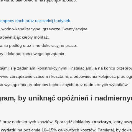
ace warto planować w następujący sposób:
 napraw dach oraz uszczelnij budynek
.
, wodno-kanalizacyjne, grzewcze i wentylacyjne.
zapewniając ciepły montaż.
anie podłóg oraz inne dekoracyjne prace.
y i dokonaj końcowego sprzątania.
zajmij się zadaniami konstrukcyjnymi i instalacjami, a na końcu przepr
wne zarządzanie czasem i kosztami, a odpowiednia kolejność prac og
zyko wystąpienia problemów technicznych oraz nadmiernych wydatków.
ram, by uniknąć opóźnień i nadmierny
ń oraz nadmiernych kosztów. Sporządź dokładny
kosztorys
, który uwz
 wydatki
na poziomie 10–15% całkowitych kosztów. Pamiętaj, by dokła