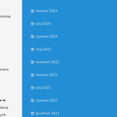
marzec 2024
nością
luty 2024
styczeń 2024
maj 2022
kwiecień 2022
 prace
marzec 2022
luty 2022
a w
styczeń 2022
planuj
grudzień 2021
nych