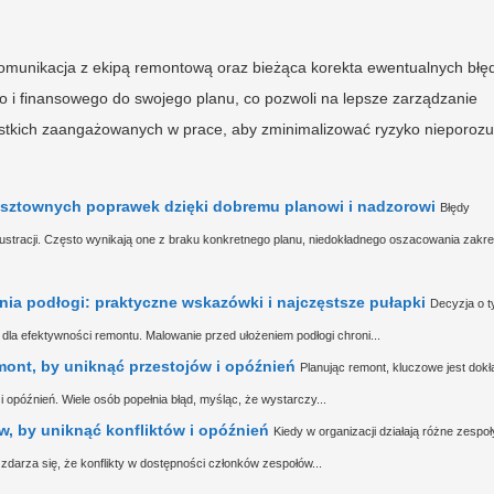
munikacja z ekipą remontową oraz bieżąca korekta ewentualnych błę
i finansowego do swojego planu, co pozwoli na lepsze zarządzanie
zystkich zaangażowanych w prace, aby zminimalizować ryzyko nieporoz
osztownych poprawek dzięki dobremu planowi i nadzorowi
Błędy
stracji. Często wynikają one z braku konkretnego planu, niedokładnego oszacowania zakr
nia podłogi: praktyczne wskazówki i najczęstsze pułapki
Decyzja o t
dla efektywności remontu. Malowanie przed ułożeniem podłogi chroni...
ont, by uniknąć przestojów i opóźnień
Planując remont, kluczowe jest dok
 opóźnień. Wiele osób popełnia błąd, myśląc, że wystarczy...
, by uniknąć konfliktów i opóźnień
Kiedy w organizacji działają różne zespoł
arza się, że konflikty w dostępności członków zespołów...