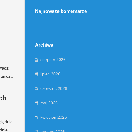
Najnowsze komentarze
Archiwa
sierpień 2026
owadź
lipiec 2026
ranicza
czerwiec 2026
ch
maj 2026
kwiecień 2026
ględnia
dnie
marzec 2026