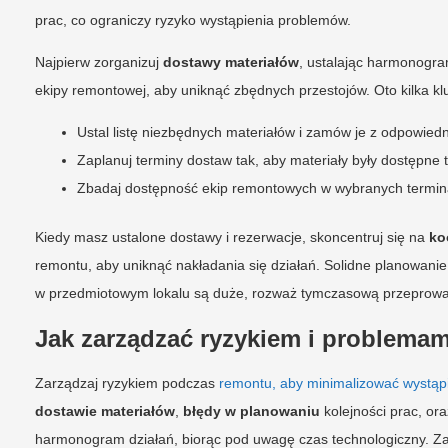
prac, co ograniczy ryzyko wystąpienia problemów.
Najpierw zorganizuj
dostawy materiałów
, ustalając harmonogr
ekipy remontowej, aby uniknąć zbędnych przestojów. Oto kilka k
Ustal listę niezbędnych materiałów i zamów je z odpowie
Zaplanuj terminy dostaw tak, aby materiały były dostępne
Zbadaj dostępność ekip remontowych w wybranych termina
Kiedy masz ustalone dostawy i rezerwacje, skoncentruj się na
ko
remontu, aby uniknąć nakładania się działań. Solidne planowan
w przedmiotowym lokalu są duże, rozważ tymczasową przeprowa
Jak zarządzać ryzykiem i problema
Zarządzaj ryzykiem podczas
remontu, aby minimalizować wystąp
dostawie materiałów
,
błędy w planowaniu
kolejności prac, or
harmonogram działań, biorąc pod uwagę czas technologiczny. Za