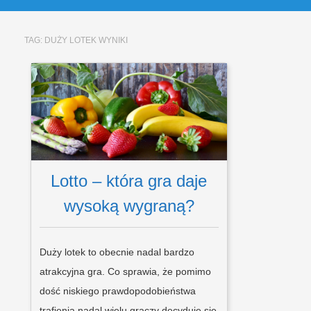
TAG:
DUŻY LOTEK WYNIKI
Lotto – która gra daje
wysoką wygraną?
Duży lotek to obecnie nadal bardzo
atrakcyjna gra. Co sprawia, że pomimo
dość niskiego prawdopodobieństwa
trafienia nadal wielu graczy decyduje się