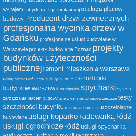
minikoparka
obsługa placów
wynajem
natrysk pianki poliuretanowej
Producent drzwi zewnętrznych
budowy
profesjonalna wycinka drzew w
Gdańsku
profesjonalne usługi budowlane w
projekty
Warszawie
projekty budowlane Poznań
budynków użyteczności
publicznej
remont mieszkania warszawa
rozbiórki
roboty ziemne łódź
Roboty ziemne Łódź Cennik
spycharki
budynków warszawa
system
rozbiórki łódź
testy
zarządzania placem budowy
tania wycena nieruchomości warszawa
szczelności budynku
uszczelniacze
uszczelniacz dekarski
usługi koparko ładowarką łódź
budowlane
usługi ogrodnicze łódź
usługi spycharką
Bydgoszcz
utylizacja mebli Warszawa