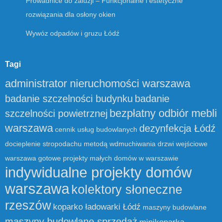
Prowadnice do żaluzji – Funkcjonalne i estetyczne
rozwiązania dla osłony okien
Wywóz odpadów i gruzu Łódź
Tagi
administrator nieruchomości warszawa
badanie szczelności budynku
badanie
bezpłatny odbiór mebli
szczelności powietrznej
warszawa
dezynfekcja Łódź
cennik usług budowlanych
docieplenie stropodachu metodą wdmuchiwania
drzwi wejściowe
warszawa
gotowe projekty małych domów w warszawie
indywidualne projekty domów
warszawa
kolektory słoneczne
rzeszów
koparko ładowarki Łódź
maszyny budowlane
maszyny budowlane sprzedaż