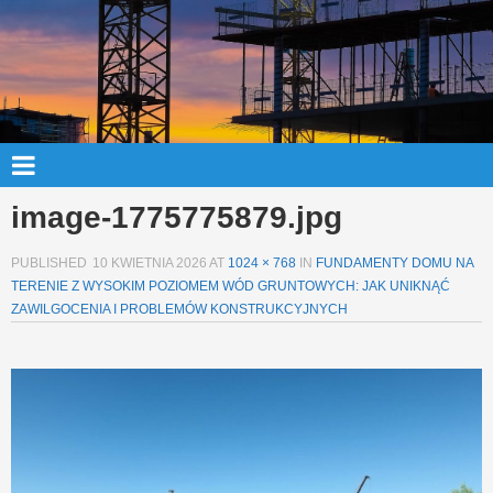
image-1775775879.jpg
PUBLISHED
10 KWIETNIA 2026
AT
1024 × 768
IN
FUNDAMENTY DOMU NA
TERENIE Z WYSOKIM POZIOMEM WÓD GRUNTOWYCH: JAK UNIKNĄĆ
ZAWILGOCENIA I PROBLEMÓW KONSTRUKCYJNYCH