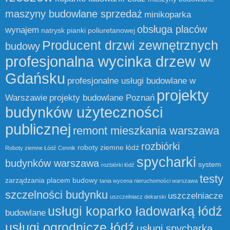
maszyny budowlane sprzedaż
minikoparka
obsługa placów
wynajem
natrysk pianki poliuretanowej
Producent drzwi zewnętrznych
budowy
profesjonalna wycinka drzew w
Gdańsku
profesjonalne usługi budowlane w
projekty
Warszawie
projekty budowlane Poznań
budynków użyteczności
publicznej
remont mieszkania warszawa
rozbiórki
roboty ziemne łódź
Roboty ziemne Łódź Cennik
spycharki
budynków warszawa
system
rozbiórki łódź
testy
zarządzania placem budowy
tania wycena nieruchomości warszawa
szczelności budynku
uszczelniacze
uszczelniacz dekarski
usługi koparko ładowarką łódź
budowlane
usługi ogrodnicze łódź
usługi spycharką