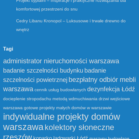
Projekt sypialni – Inspiracje i praktyczne rozwiązania dla
komfortowej przestrzeni do snu
Cedry Libanu Kronopol – Luksusowe i trwałe drewno do
wnętrz
Tagi
administrator nieruchomości warszawa
badanie szczelności budynku
badanie
bezpłatny odbiór mebli
szczelności powietrznej
warszawa
dezynfekcja Łódź
cennik usług budowlanych
docieplenie stropodachu metodą wdmuchiwania
drzwi wejściowe
warszawa
gotowe projekty małych domów w warszawie
indywidualne projekty domów
warszawa
kolektory słoneczne
rzeszów
koparko ładowarki Łódź
maszyny budowlane