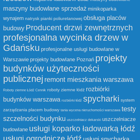
maszyny budowlane sprzedaż
minikoparka
obsługa placów
wynajem
natrysk pianki poliuretanowej
Producent drzwi zewnętrznych
budowy
profesjonalna wycinka drzew w
Gdańsku
profesjonalne usługi budowlane w
projekty
Warszawie
projekty budowlane Poznań
budynków użyteczności
publicznej
remont mieszkania warszawa
rozbiórki
roboty ziemne łódź
Roboty ziemne Łódź Cennik
spycharki
budynków warszawa
system
rozbiórki łódź
testy
zarządzania placem budowy
tania wycena nieruchomości warszawa
szczelności budynku
uszczelniacze
uszczelniacz dekarski
usługi koparko ładowarką łódź
budowlane
usługi ogrodnicze łódź
usługi spycharką