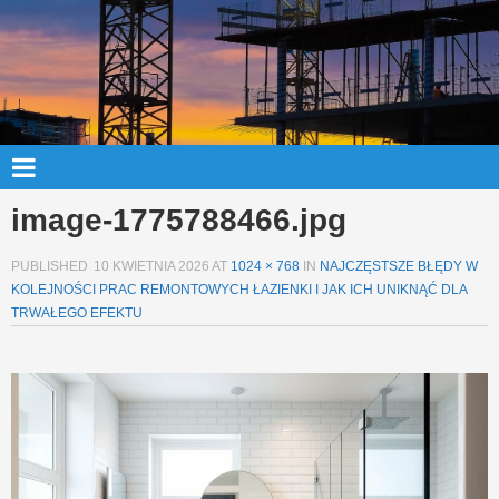
image-1775788466.jpg
PUBLISHED
10 KWIETNIA 2026
AT
1024 × 768
IN
NAJCZĘSTSZE BŁĘDY W
KOLEJNOŚCI PRAC REMONTOWYCH ŁAZIENKI I JAK ICH UNIKNĄĆ DLA
TRWAŁEGO EFEKTU