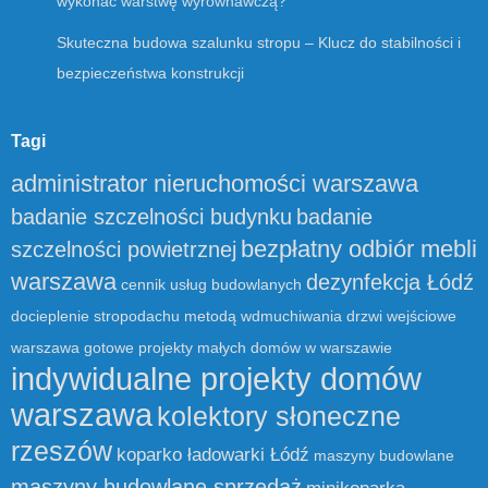
wykonać warstwę wyrównawczą?
Skuteczna budowa szalunku stropu – Klucz do stabilności i
bezpieczeństwa konstrukcji
Tagi
administrator nieruchomości warszawa
badanie szczelności budynku
badanie
bezpłatny odbiór mebli
szczelności powietrznej
warszawa
dezynfekcja Łódź
cennik usług budowlanych
docieplenie stropodachu metodą wdmuchiwania
drzwi wejściowe
warszawa
gotowe projekty małych domów w warszawie
indywidualne projekty domów
warszawa
kolektory słoneczne
rzeszów
koparko ładowarki Łódź
maszyny budowlane
maszyny budowlane sprzedaż