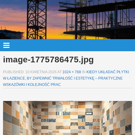
image-1775786475.jpg
PUBLISHED
10 KWIETNIA 2026
AT
1024 × 768
IN
KIEDY UKŁADAĆ PŁYTKI
W ŁAZIENCE, BY ZAPEWNIĆ TRWAŁOŚĆ I ESTETYKĘ – PRAKTYCZNE
WSKAZÓWKI I KOLEJNOŚĆ PRAC