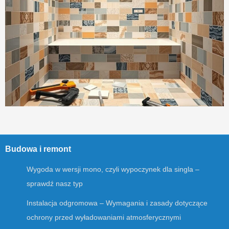
Budowa i remont
Wygoda w wersji mono, czyli wypoczynek dla singla –
sprawdź nasz typ
Instalacja odgromowa – Wymagania i zasady dotyczące
ochrony przed wyładowaniami atmosferycznymi