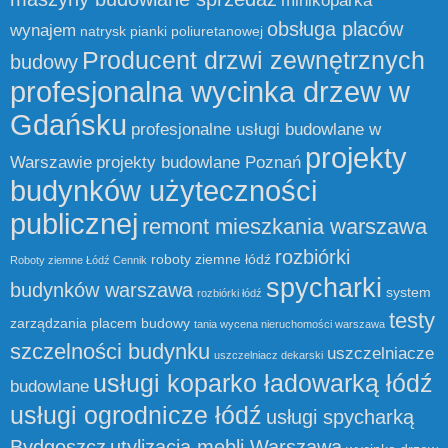
minikoparka
obsługa placów
wynajem
natrysk pianki poliuretanowej
Producent drzwi zewnętrznych
budowy
profesjonalna wycinka drzew w
Gdańsku
profesjonalne usługi budowlane w
projekty
Warszawie
projekty budowlane Poznań
budynków użyteczności
publicznej
remont mieszkania warszawa
rozbiórki
roboty ziemne łódź
Roboty ziemne Łódź Cennik
spycharki
budynków warszawa
system
rozbiórki łódź
testy
zarządzania placem budowy
tania wycena nieruchomości warszawa
szczelności budynku
uszczelniacze
uszczelniacz dekarski
usługi koparko ładowarką łódź
budowlane
usługi ogrodnicze łódź
usługi spycharką
Bydgoszcz
utylizacja mebli Warszawa