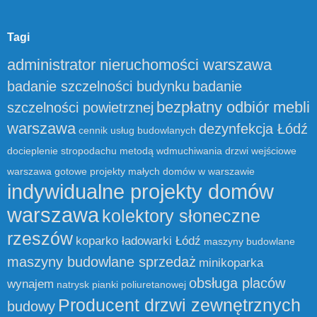
Tagi
administrator nieruchomości warszawa
badanie szczelności budynku
badanie
bezpłatny odbiór mebli
szczelności powietrznej
warszawa
dezynfekcja Łódź
cennik usług budowlanych
docieplenie stropodachu metodą wdmuchiwania
drzwi wejściowe
warszawa
gotowe projekty małych domów w warszawie
indywidualne projekty domów
warszawa
kolektory słoneczne
rzeszów
koparko ładowarki Łódź
maszyny budowlane
maszyny budowlane sprzedaż
minikoparka
obsługa placów
wynajem
natrysk pianki poliuretanowej
Producent drzwi zewnętrznych
budowy