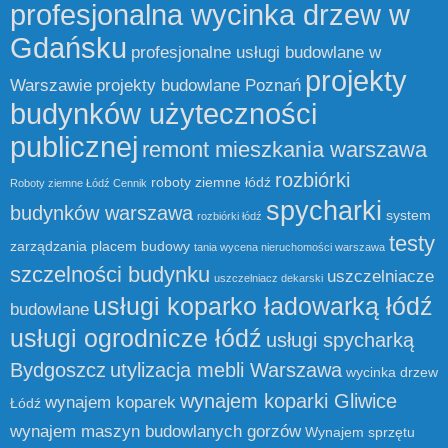
profesjonalna wycinka drzew w
Gdańsku
profesjonalne usługi budowlane w
projekty
Warszawie
projekty budowlane Poznań
budynków użyteczności
publicznej
remont mieszkania warszawa
rozbiórki
roboty ziemne łódź
Roboty ziemne Łódź Cennik
spycharki
budynków warszawa
system
rozbiórki łódź
testy
zarządzania placem budowy
tania wycena nieruchomości warszawa
szczelności budynku
uszczelniacze
uszczelniacz dekarski
usługi koparko ładowarką łódź
budowlane
usługi ogrodnicze łódź
usługi spycharką
Bydgoszcz
utylizacja mebli Warszawa
wycinka drzew
wynajem koparki Gliwice
wynajem koparek
Łódź
wynajem maszyn budowlanych gorzów
Wynajem sprzętu