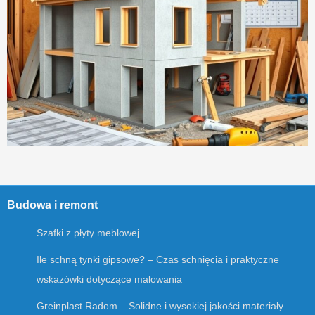
Budowa i remont
Szafki z płyty meblowej
Ile schną tynki gipsowe? – Czas schnięcia i praktyczne
wskazówki dotyczące malowania
Greinplast Radom – Solidne i wysokiej jakości materiały