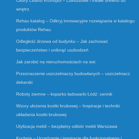
Cedry Libanu Kronopol – Luksusowe i trwałe drewno do
wnętrz
Rehau katalog – Odkryj innowacyjne rozwiązania w katalogu
produktów Rehau
Odległość drzewa od budynku – Jak zachować
bezpieczeństwo i uniknąć uszkodzeń
Jak zarobić na nieruchomościach na wsi
Przeznaczenie uszczelniaczy budowlanych – uszczelniacz
dekarski
Roboty ziemne – koparko ładowarki Łódź: cennik
Wzory ułożenia kostki brukowej – Inspiracje i techniki
układania kostki brukowej
Utylizacja mebli – bezpłatny odbiór mebli Warszawa
Kuchnia – Urządzanie i inspiracje dla funkcjonalnego i