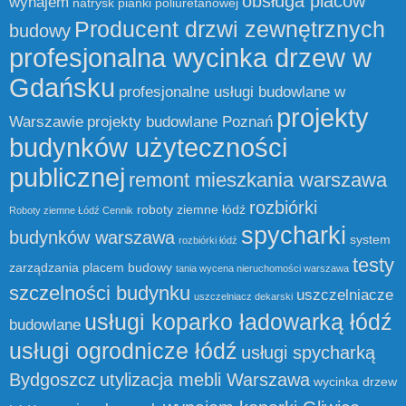
obsługa placów
wynajem
natrysk pianki poliuretanowej
Producent drzwi zewnętrznych
budowy
profesjonalna wycinka drzew w
Gdańsku
profesjonalne usługi budowlane w
projekty
Warszawie
projekty budowlane Poznań
budynków użyteczności
publicznej
remont mieszkania warszawa
rozbiórki
roboty ziemne łódź
Roboty ziemne Łódź Cennik
spycharki
budynków warszawa
system
rozbiórki łódź
testy
zarządzania placem budowy
tania wycena nieruchomości warszawa
szczelności budynku
uszczelniacze
uszczelniacz dekarski
usługi koparko ładowarką łódź
budowlane
usługi ogrodnicze łódź
usługi spycharką
Bydgoszcz
utylizacja mebli Warszawa
wycinka drzew