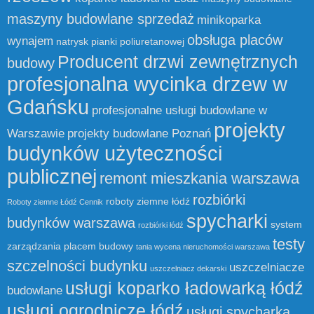
maszyny budowlane sprzedaż
minikoparka
obsługa placów
wynajem
natrysk pianki poliuretanowej
Producent drzwi zewnętrznych
budowy
profesjonalna wycinka drzew w
Gdańsku
profesjonalne usługi budowlane w
projekty
Warszawie
projekty budowlane Poznań
budynków użyteczności
publicznej
remont mieszkania warszawa
rozbiórki
roboty ziemne łódź
Roboty ziemne Łódź Cennik
spycharki
budynków warszawa
system
rozbiórki łódź
testy
zarządzania placem budowy
tania wycena nieruchomości warszawa
szczelności budynku
uszczelniacze
uszczelniacz dekarski
usługi koparko ładowarką łódź
budowlane
usługi ogrodnicze łódź
usługi spycharką