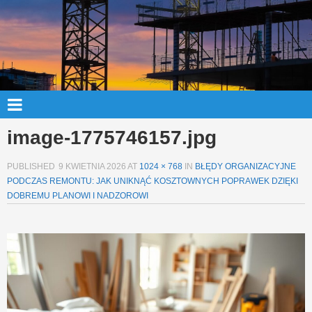
image-1775746157.jpg
PUBLISHED
9 KWIETNIA 2026
AT
1024 × 768
IN
BŁĘDY ORGANIZACYJNE
PODCZAS REMONTU: JAK UNIKNĄĆ KOSZTOWNYCH POPRAWEK DZIĘKI
DOBREMU PLANOWI I NADZOROWI