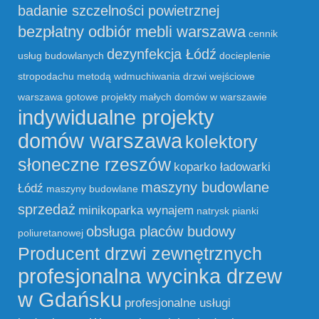
badanie szczelności powietrznej
bezpłatny odbiór mebli warszawa
cennik
dezynfekcja Łódź
usług budowlanych
docieplenie
stropodachu metodą wdmuchiwania
drzwi wejściowe
warszawa
gotowe projekty małych domów w warszawie
indywidualne projekty
domów warszawa
kolektory
słoneczne rzeszów
koparko ładowarki
maszyny budowlane
Łódź
maszyny budowlane
sprzedaż
minikoparka wynajem
natrysk pianki
obsługa placów budowy
poliuretanowej
Producent drzwi zewnętrznych
profesjonalna wycinka drzew
w Gdańsku
profesjonalne usługi