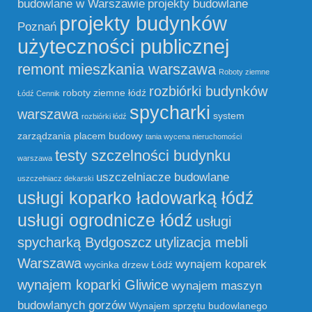
budowlane w Warszawie
projekty budowlane
projekty budynków
Poznań
użyteczności publicznej
remont mieszkania warszawa
Roboty ziemne
rozbiórki budynków
roboty ziemne łódź
Łódź Cennik
spycharki
warszawa
system
rozbiórki łódź
zarządzania placem budowy
tania wycena nieruchomości
testy szczelności budynku
warszawa
uszczelniacze budowlane
uszczelniacz dekarski
usługi koparko ładowarką łódź
usługi ogrodnicze łódź
usługi
spycharką Bydgoszcz
utylizacja mebli
Warszawa
wynajem koparek
wycinka drzew Łódź
wynajem koparki Gliwice
wynajem maszyn
budowlanych gorzów
Wynajem sprzętu budowlanego