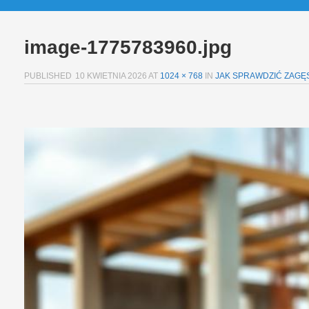
image-1775783960.jpg
PUBLISHED
10 KWIETNIA 2026
AT
1024 × 768
IN
JAK SPRAWDZIĆ ZAGĘ