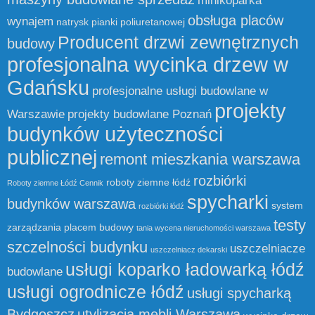
minikoparka
obsługa placów
wynajem
natrysk pianki poliuretanowej
Producent drzwi zewnętrznych
budowy
profesjonalna wycinka drzew w
Gdańsku
profesjonalne usługi budowlane w
projekty
Warszawie
projekty budowlane Poznań
budynków użyteczności
publicznej
remont mieszkania warszawa
rozbiórki
roboty ziemne łódź
Roboty ziemne Łódź Cennik
spycharki
budynków warszawa
system
rozbiórki łódź
testy
zarządzania placem budowy
tania wycena nieruchomości warszawa
szczelności budynku
uszczelniacze
uszczelniacz dekarski
usługi koparko ładowarką łódź
budowlane
usługi ogrodnicze łódź
usługi spycharką
Bydgoszcz
utylizacja mebli Warszawa