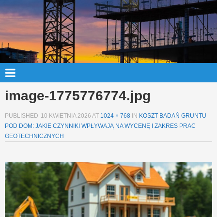
image-1775776774.jpg
PUBLISHED
10 KWIETNIA 2026
AT
1024 × 768
IN
KOSZT BADAŃ GRUNTU
POD DOM: JAKIE CZYNNIKI WPŁYWAJĄ NA WYCENĘ I ZAKRES PRAC
GEOTECHNICZNYCH