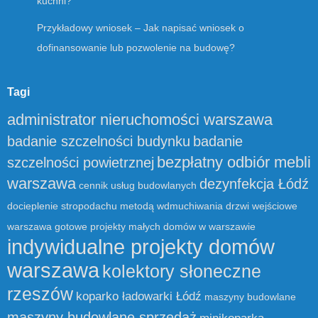
kuchni?
Przykładowy wniosek – Jak napisać wniosek o
dofinansowanie lub pozwolenie na budowę?
Tagi
administrator nieruchomości warszawa
badanie szczelności budynku
badanie
bezpłatny odbiór mebli
szczelności powietrznej
warszawa
dezynfekcja Łódź
cennik usług budowlanych
docieplenie stropodachu metodą wdmuchiwania
drzwi wejściowe
warszawa
gotowe projekty małych domów w warszawie
indywidualne projekty domów
warszawa
kolektory słoneczne
rzeszów
koparko ładowarki Łódź
maszyny budowlane
maszyny budowlane sprzedaż